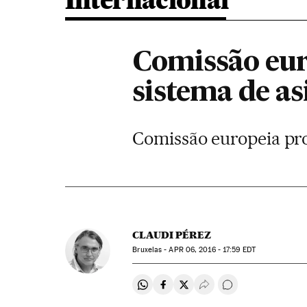
Internacional
Comissão eur
sistema de as
Comissão europeia pro
CLAUDI PÉREZ
Bruxelas -
APR
06, 2016 - 17:59
EDT
Compartir en Whatsapp
Compartir en Facebook
Compartir en Twitter
Desplegar Redes Soci
Comentários