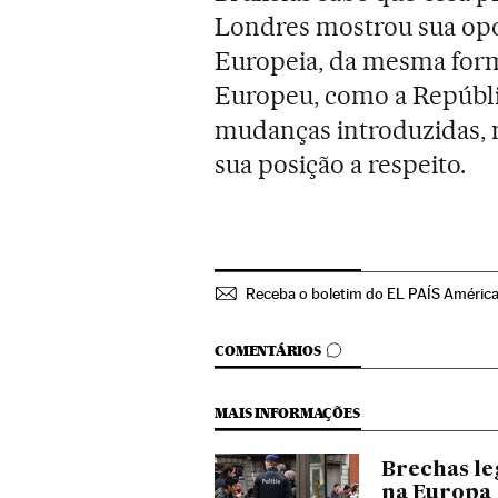
Londres mostrou sua opo
Europeia, da mesma for
Europeu, como a Repúblic
mudanças introduzidas,
sua posição a respeito.
Receba o boletim do EL PAÍS Améric
COMENTÁRIOS
COMENTÁRIOS
MAIS INFORMAÇÕES
Brechas le
na Europa