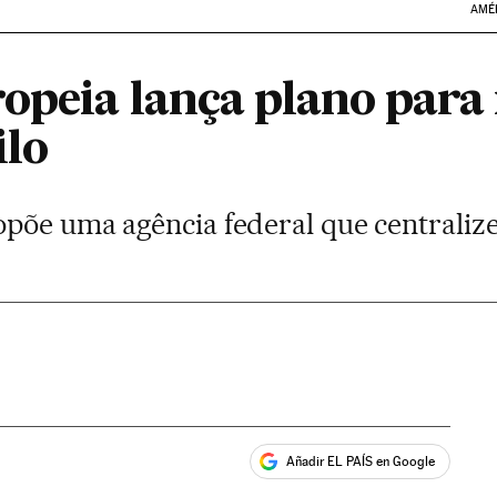
AMÉ
opeia lança plano para
ilo
põe uma agência federal que centraliz
Añadir EL PAÍS en Google
ales