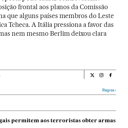
sição frontal aos planos da Comissão
ma que alguns países membros do Leste
a Tcheca. A Itália pressiona a favor das
 mas nem mesmo Berlim deixou clara
a
Internacional El Pa
Internacional
Internac
Regras
›
gais permitem aos terroristas obter armas