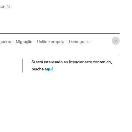
UXELAS
 guerra
Migração
União Europeia
Demografia
onflitos
Relações exteriores
Sociedade
Si está interesado en licenciar este contenido,
aquí
pinche