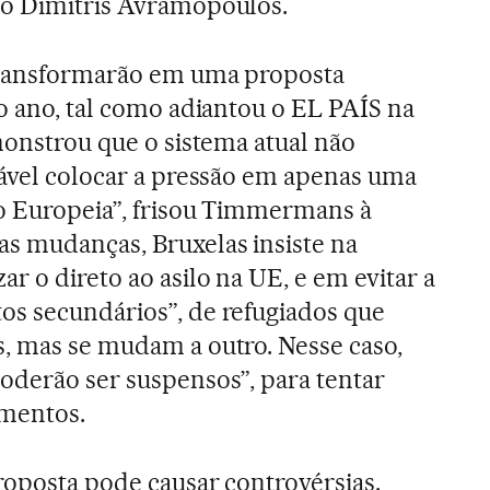
ão Dimitris Avramopoulos.
 transformarão em uma proposta
do ano, tal como adiantou o EL PAÍS na
monstrou que o sistema atual não
tável colocar a pressão em apenas uma
ão Europeia”, frisou Timmermans à
s mudanças, Bruxelas insiste na
r o direto ao asilo na UE, e em evitar a
os secundários”, de refugiados que
, mas se mudam a outro. Nesse caso,
oderão ser suspensos”, para tentar
imentos.
roposta pode causar controvérsias.