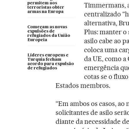
permitem aos
Timmermans, a
terroristas obter
armas na Europa
centralizado “h
alternativa, B
Começam as novas
Plus: manter o 
expulsões de
refugiados da União
asilo cabe ao p
Europeia
coloca uma car
Líderes europeus e
da UE, como a 
Turquia fecham
acordo para expulsão
emergência que 
de refugiados
cotas se o flu
Estados membros.
“Em ambos os casos, ao m
solicitantes de asilo ser
diante da necessidade de 