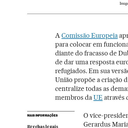
Imigr
A
Comissão Europeia
apr
para colocar em funcio
diante do fracasso de Dubl
de dar uma resposta europ
refugiados. Em sua versã
União propõe a criação d
centralize todas as deman
membros da
UE
através 
O vice-preside
MAIS INFORMAÇÕES
Gerardus Maria
Brechas legais