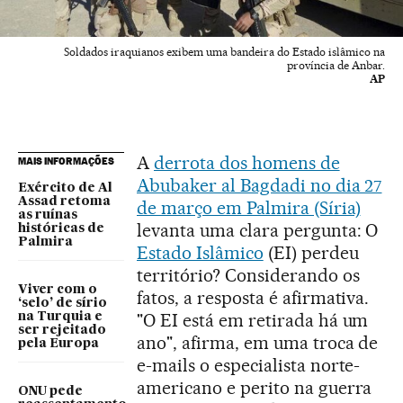
Soldados iraquianos exibem uma bandeira do Estado islâmico na
província de Anbar.
AP
A
derrota dos homens de
MAIS INFORMAÇÕES
Abubaker al Bagdadi no dia 27
Exército de Al
Assad retoma
de março em Palmira (Síria)
as ruínas
levanta uma clara pergunta: O
históricas de
Palmira
Estado Islâmico
(EI) perdeu
território? Considerando os
Viver com o
fatos, a resposta é afirmativa.
‘selo’ de sírio
"O EI está em retirada há um
na Turquia e
ser rejeitado
ano", afirma, em uma troca de
pela Europa
e-mails o especialista norte-
americano e perito na guerra
ONU pede