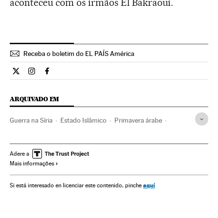
aconteceu com os irmãos El Bakraoui.
Receba o boletim do EL PAÍS América
Internacional El País Brasil en Twitter
Internacional El País Brasil en Instagram
Internacional El País Brasil en Facebook
ARQUIVADO EM
Guerra na Síria
Estado Islâmico
Primavera árabe
Guerra civil
Conflito Sunitas e Xiitas
terrorismo islâmico
Revoluções
Islã
Jihadismo
Conflitos políticos
Adere a
Mais informações
Grupos terroristas
Guerra
Religião
Terrorismo
Conflitos
Política
Protestos sociais
Mal-estar social
aquí
Si está interesado en licenciar este contenido, pinche
Problemas sociais
Sociedade