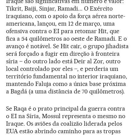
Iraque são significativas em número e valor:
Tikrit, Baiji, Sinjar, Ramadi... O Exército
iraquiano, com o apoio da força aérea norte-
americana, lançou, em 12 de março, uma
ofensiva contra o EI para retomar Hit, que
fica a 54 quilômetros ao oeste de Ramadi. E o
avanço é notável. Se Hit cair, o grupo jihadista
será forçado a fugir em direção à fronteira
síria – do outro lado está Deir al Zor, outro
local controlado por eles –, e perderia um
território fundamental no interior iraquiano,
mantendo Faluja como a única base próxima
a Bagdá (a uma distância de 70 quilômetros).
Se Raqa é o prato principal da guerra contra
o EI na Síria, Mossul representa o mesmo no
Iraque. Os aviões da coalizão liderada pelos
EUA estão abrindo caminho para as tropas