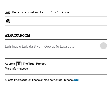
Receba o boletim do EL PAÍS América
Politica El País Brasil en Instagram
ARQUIVADO EM
Luiz Inácio Lula da Silva
Operação Lava Jato
Barack Obama
Crises políticas
Caso Petrobras
Investigação policial
Dilma Rousseff
Impeachment
Adere a
Mais informações
Partido dos Trabalhadores
Petrobras
Polícia Federal
Escândalos políticos
Corrupção política
aquí
Si está interesado en licenciar este contenido, pinche
Financiamento partidos
Partidos políticos
Polícia
Corrupção
Brasil
Força segurança
Empresas
Delitos
Economia
Política
Justiça