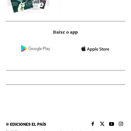
Baixe o app
©
EDICIONES EL PAÍS
EL PAÍS BRASIL EN
EL PAÍS BRASI
EL PAÍS B
EL PA