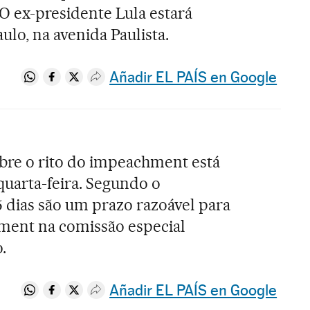
. O ex-presidente Lula estará
ulo, na avenida Paulista.
Añadir EL PAÍS en Google
Compartir en Whatsapp
Compartir en Facebook
Compartir en Twitter
Desplegar Redes Sociales
obre o rito do impeachment está
uarta-feira. Segundo o
 dias são um prazo razoável para
ment na comissão especial
.
Añadir EL PAÍS en Google
Compartir en Whatsapp
Compartir en Facebook
Compartir en Twitter
Desplegar Redes Sociales