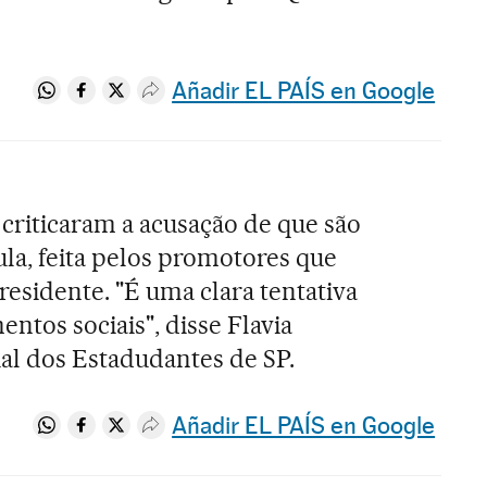
Añadir EL PAÍS en Google
Compartir en Whatsapp
Compartir en Facebook
Compartir en Twitter
Desplegar Redes Sociales
iticaram a acusação de que são
ula, feita pelos promotores que
residente. "É uma clara tentativa
ntos sociais", disse Flavia
ual dos Estadudantes de SP.
Añadir EL PAÍS en Google
Compartir en Whatsapp
Compartir en Facebook
Compartir en Twitter
Desplegar Redes Sociales