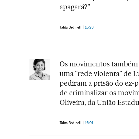
apagará?"
Talita Bedinelli
16:28
Os movimentos também cr
uma "rede violenta" de L
pediram a prisão do ex-p
de criminalizar os movime
Oliveira, da União Estad
Talita Bedinelli
16:01