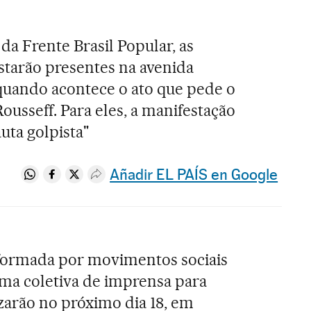
a Frente Brasil Popular, as
starão presentes na avenida
quando acontece o ato que pede o
sseff. Para eles, a manifestação
ta golpista"
Añadir EL PAÍS en Google
Compartir en Whatsapp
Compartir en Facebook
Compartir en Twitter
Desplegar Redes Sociales
 formada por movimentos sociais
uma coletiva de imprensa para
izarão no próximo dia 18, em