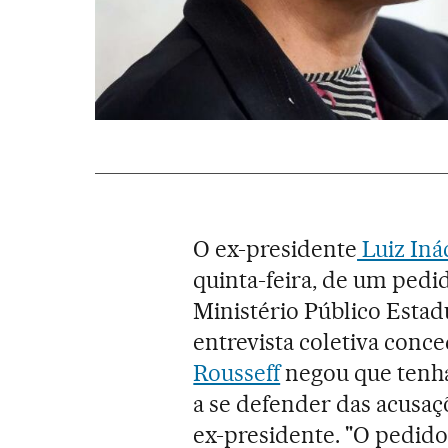
O ex-presidente
Luiz Inác
quinta-feira, de um pedid
Ministério Público Estadu
entrevista coletiva conce
Rousseff
negou que tenha
a se defender das acusaç
ex-presidente. "O pedido