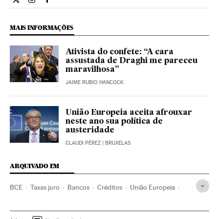
Internacional El País Brasil en Twitter
Internacional El País Brasil en Instagram
Internacional El País Brasil en Facebook
MAIS INFORMAÇÕES
Ativista do confete: “A cara
assustada de Draghi me pareceu
maravilhosa”
JAIME RUBIO HANCOCK
União Europeia aceita afrouxar
neste ano sua política de
austeridade
CLAUDI PÉREZ
| BRUXELAS
ARQUIVADO EM
BCE
Taxas juro
Bancos
Créditos
União Europeia
Serviços bancários
Organizações internacionais
Europa