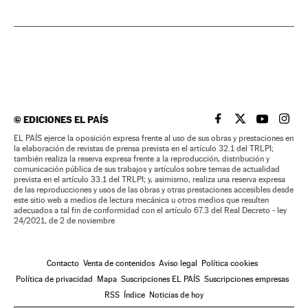
©
EDICIONES EL PAÍS
EL PAÍS BRASIL EN
EL PAÍS BRASI
EL PAÍS B
EL PA
EL PAÍS ejerce la oposición expresa frente al uso de sus obras y prestaciones en
la elaboración de revistas de prensa prevista en el artículo 32.1 del TRLPI;
también realiza la reserva expresa frente a la reproducción, distribución y
comunicación pública de sus trabajos y artículos sobre temas de actualidad
prevista en el artículo 33.1 del TRLPI; y, asimismo, realiza una reserva expresa
de las reproducciones y usos de las obras y otras prestaciones accesibles desde
este sitio web a medios de lectura mecánica u otros medios que resulten
adecuados a tal fin de conformidad con el artículo 67.3 del Real Decreto - ley
24/2021, de 2 de noviembre
Contacto
Venta de contenidos
Aviso legal
Política cookies
Política de privacidad
Mapa
Suscripciones EL PAÍS
Suscripciones empresas
RSS
Índice
Noticias de hoy