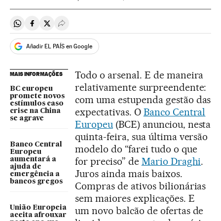
Compartir en Whatsapp
Compartir en Facebook
Compartir en Twitter
Desplegar Redes Sociales
Añadir EL PAÍS en Google
Todo o arsenal. E de maneira
MAIS INFORMAÇÕES
relativamente surpreendente:
BC europeu
promete novos
com uma estupenda gestão das
estímulos caso
expectativas. O
Banco Central
crise na China
se agrave
Europeu
(BCE) anunciou, nesta
quinta-feira, sua última versão
Banco Central
modelo do “farei tudo o que
Europeu
for preciso” de
Mario Draghi
.
aumentará a
ajuda de
Juros ainda mais baixos.
emergência a
bancos gregos
Compras de ativos bilionárias
sem maiores explicações. E
União Europeia
um novo balcão de ofertas de
aceita afrouxar