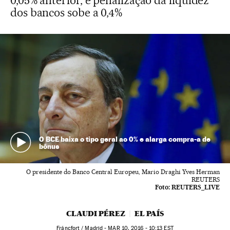
0,05% anterior, e penalização da liquidez
dos bancos sobe a 0,4%
O BCE baixa o tipo geral ao 0% e alarga compra-a de
bônus
O presidente do Banco Central Europeu, Mario Draghi Yves Herman
REUTERS
Foto:
REUTERS_LIVE
CLAUDI PÉREZ
EL PAÍS
Fráncfort / Madrid -
MAR
10, 2016 - 10:13
EST