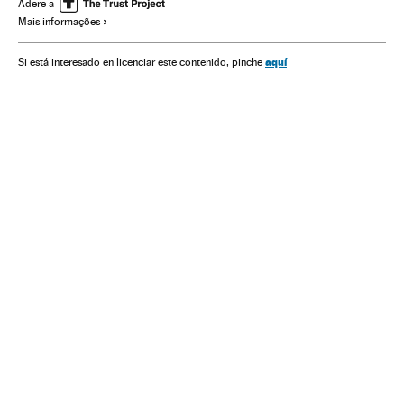
Banca
Relações exteriores
Finanças
Adere a
Mais informações
aquí
Si está interesado en licenciar este contenido, pinche