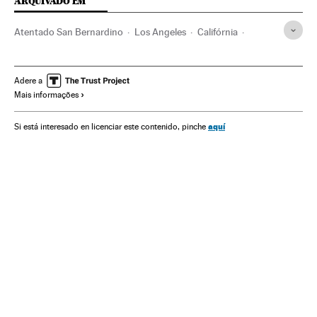
ARQUIVADO EM
Atentado San Bernardino
Los Angeles
Califórnia
Assassinatos múltiplos
terrorismo islâmico
Estados Unidos
Atentados terroristas
Apple
Adere a
Mais informações
Jihadismo
América do Norte
Assassinatos
Acontecimentos
América
Delitos
Terrorismo
aquí
Si está interesado en licenciar este contenido, pinche
Empresas
Justiça
Economia