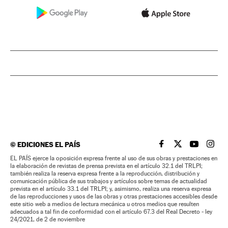
©
EDICIONES EL PAÍS
EL PAÍS BRASIL EN
EL PAÍS BRASI
EL PAÍS B
EL PA
EL PAÍS ejerce la oposición expresa frente al uso de sus obras y prestaciones en
la elaboración de revistas de prensa prevista en el artículo 32.1 del TRLPI;
también realiza la reserva expresa frente a la reproducción, distribución y
comunicación pública de sus trabajos y artículos sobre temas de actualidad
prevista en el artículo 33.1 del TRLPI; y, asimismo, realiza una reserva expresa
de las reproducciones y usos de las obras y otras prestaciones accesibles desde
este sitio web a medios de lectura mecánica u otros medios que resulten
adecuados a tal fin de conformidad con el artículo 67.3 del Real Decreto - ley
24/2021, de 2 de noviembre