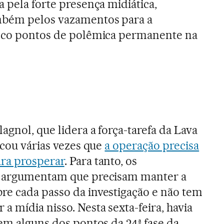
a pela forte presença midiática,
mbém pelos vazamentos para a
inco pontos de polêmica permanente na
gnol, que lidera a força-tarefa da Lava
acou várias vezes que
a operação precisa
ara prosperar
. Para tanto, os
s argumentam que precisam manter a
re cada passo da investigação e não tem
 mídia nisso. Nesta sexta-feira, havia
 em alguns dos pontos da 24ª fase da