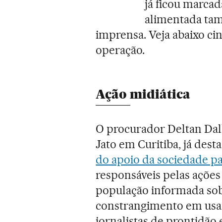
já ficou marcad
alimentada ta
imprensa. Veja abaixo c
operação.
Ação midiática
O procurador Deltan Dalla
Jato em Curitiba, já dest
do apoio da sociedade p
responsáveis pelas açõe
população informada sob
constrangimento em usar a
jornalistas de prontidão