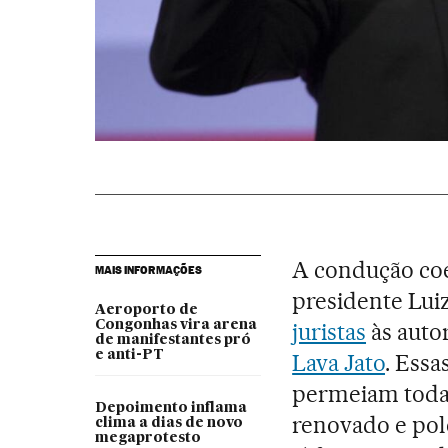
A condução coe
MAIS INFORMAÇÕES
presidente Luiz
Aeroporto de
Congonhas vira arena
juristas
às auto
de manifestantes pró
e anti-PT
Lava Jato
. Ess
permeiam todas
Depoimento inflama
renovado e pol
clima a dias de novo
megaprotesto