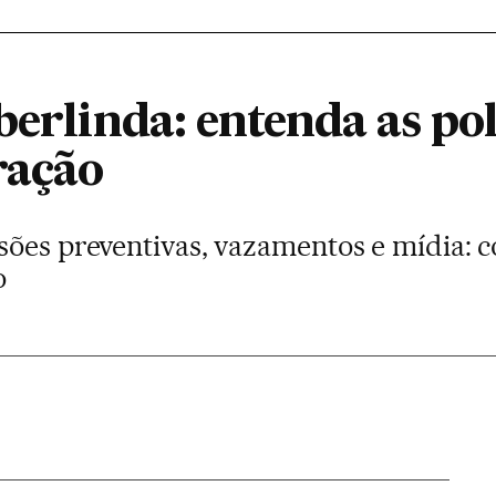
 berlinda: entenda as p
ração
sões preventivas, vazamentos e mídia: 
o