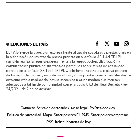
©
EDICIONES EL PAÍS
EL PAÍS BRASIL EN
EL PAÍS BRASI
EL PAÍS B
EL PA
EL PAÍS ejerce la oposición expresa frente al uso de sus obras y prestaciones en
la elaboración de revistas de prensa prevista en el artículo 32.1 del TRLPI;
también realiza la reserva expresa frente a la reproducción, distribución y
comunicación pública de sus trabajos y artículos sobre temas de actualidad
prevista en el artículo 33.1 del TRLPI; y, asimismo, realiza una reserva expresa
de las reproducciones y usos de las obras y otras prestaciones accesibles desde
este sitio web a medios de lectura mecánica u otros medios que resulten
adecuados a tal fin de conformidad con el artículo 67.3 del Real Decreto - ley
24/2021, de 2 de noviembre
Contacto
Venta de contenidos
Aviso legal
Política cookies
Política de privacidad
Mapa
Suscripciones EL PAÍS
Suscripciones empresas
RSS
Índice
Noticias de hoy