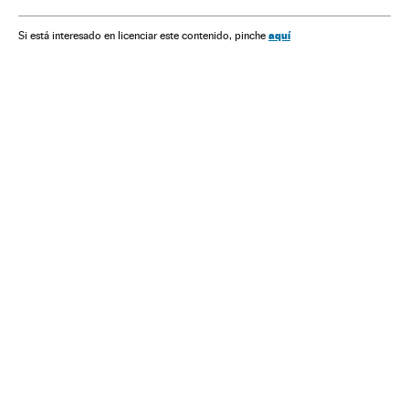
Movimentos sociais
Emprego
Mulheres
Eventos
Trabalho
Sociedade
Dia internacional da mulher
aquí
Si está interesado en licenciar este contenido, pinche