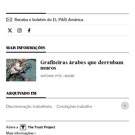
Receba o boletim do EL PAÍS América.
Economia El País Brasil en Twitter
Economia El País Brasil en Instagram
Economia El País Brasil en Facebook
MAIS INFORMAÇÕES
Grafiteiras árabes que derrubam
muros
ANTONIO PITA
| MADRI
ARQUIVADO EM
Discriminação trabalhista
Condições trabalho
Empresas
Economia
Espanha
Día de la mujer 2016
Emprego feminino
Dias mundiais
Feminismo
Adere a
Mais informações