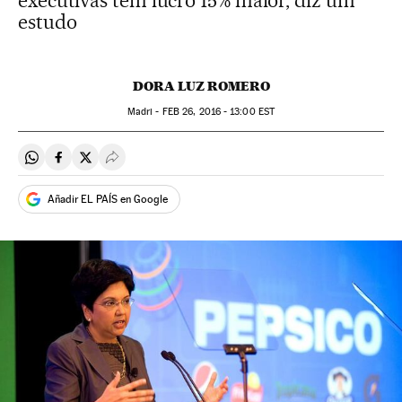
executivas têm lucro 15% maior, diz um
estudo
DORA LUZ ROMERO
Madri -
FEB
26, 2016 - 13:00
EST
Compartir en Whatsapp
Compartir en Facebook
Compartir en Twitter
Desplegar Redes Sociales
Añadir EL PAÍS en Google