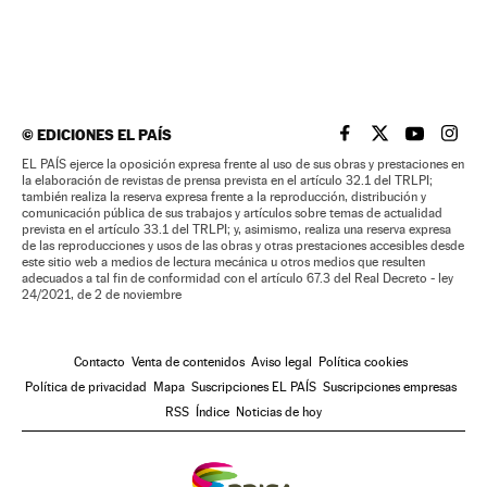
©
EDICIONES EL PAÍS
EL PAÍS BRASIL EN
EL PAÍS BRASI
EL PAÍS B
EL PA
EL PAÍS ejerce la oposición expresa frente al uso de sus obras y prestaciones en
la elaboración de revistas de prensa prevista en el artículo 32.1 del TRLPI;
también realiza la reserva expresa frente a la reproducción, distribución y
comunicación pública de sus trabajos y artículos sobre temas de actualidad
prevista en el artículo 33.1 del TRLPI; y, asimismo, realiza una reserva expresa
de las reproducciones y usos de las obras y otras prestaciones accesibles desde
este sitio web a medios de lectura mecánica u otros medios que resulten
adecuados a tal fin de conformidad con el artículo 67.3 del Real Decreto - ley
24/2021, de 2 de noviembre
Contacto
Venta de contenidos
Aviso legal
Política cookies
Política de privacidad
Mapa
Suscripciones EL PAÍS
Suscripciones empresas
RSS
Índice
Noticias de hoy