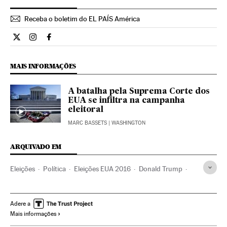
Receba o boletim do EL PAÍS América
Internacional El País Brasil en Twitter
Internacional El País Brasil en Instagram
Internacional El País Brasil en Facebook
MAIS INFORMAÇÕES
A batalha pela Suprema Corte dos
EUA se infiltra na campanha
eleitoral
MARC BASSETS
| WASHINGTON
ARQUIVADO EM
Eleições
Política
Eleições EUA 2016
Donald Trump
Barack Obama
Los Angeles
Califórnia
Eleições EUA
Eleições presidenciais
Estados Unidos
Adere a
Mais informações
América do Norte
América