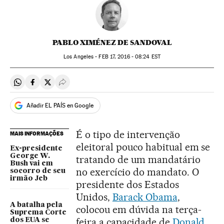
PABLO XIMÉNEZ DE SANDOVAL
Los Angeles -
FEB
17, 2016 - 08:24
EST
Compartir en Whatsapp
Compartir en Facebook
Compartir en Twitter
Desplegar Redes Sociales
Añadir EL PAÍS en Google
É o tipo de intervenção
MAIS INFORMAÇÕES
eleitoral pouco habitual em se
Ex-presidente
George W.
tratando de um mandatário
Bush vai em
no exercício do mandato. O
socorro de seu
irmão Jeb
presidente dos Estados
Unidos,
Barack Obama
,
A batalha pela
colocou em dúvida na terça-
Suprema Corte
feira a capacidade de
Donald
dos EUA se