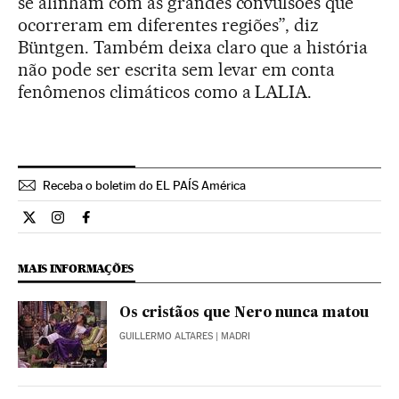
se alinham com as grandes convulsões que
ocorreram em diferentes regiões”, diz
Büntgen. Também deixa claro que a história
não pode ser escrita sem levar em conta
fenômenos climáticos como a LALIA.
Receba o boletim do EL PAÍS América
Ciencia El País Brasil en Twitter
Ciencia El País Brasil en Instagram
Ciencia El País Brasil en Facebook
MAIS INFORMAÇÕES
Os cristãos que Nero nunca matou
GUILLERMO ALTARES
| MADRI