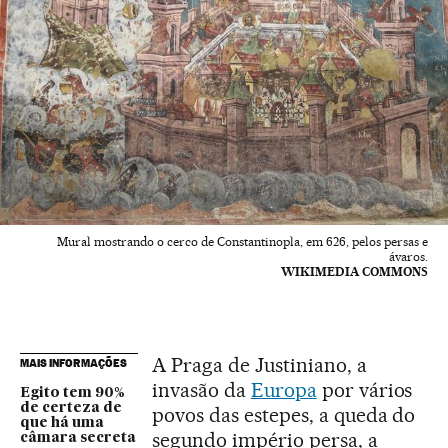
Mural mostrando o cerco de Constantinopla, em 626, pelos persas e
ávaros.
WIKIMEDIA COMMONS
A Praga de Justiniano, a
MAIS INFORMAÇÕES
invasão da
Europa
por vários
Egito tem 90%
de certeza de
povos das estepes, a queda do
que há uma
segundo império persa, a
câmara secreta