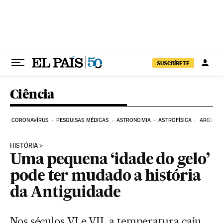
Pular para o conteúdo
SUSCRÍBETE
Ciência
CORONAVÍRUS
PESQUISAS MÉDICAS
ASTRONOMIA
ASTROFÍSICA
ARQUEO
HISTÓRIA
Uma pequena ‘idade do gelo’
pode ter mudado a história
da Antiguidade
Nos séculos VI e VII, a temperatura caiu