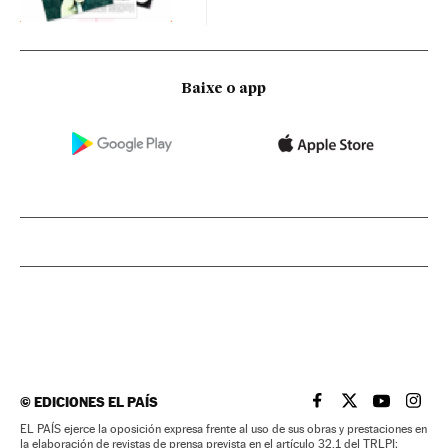
Baixe o app
©
EDICIONES EL PAÍS
EL PAÍS BRASIL EN
EL PAÍS BRASI
EL PAÍS B
EL PA
EL PAÍS ejerce la oposición expresa frente al uso de sus obras y prestaciones en
la elaboración de revistas de prensa prevista en el artículo 32.1 del TRLPI;