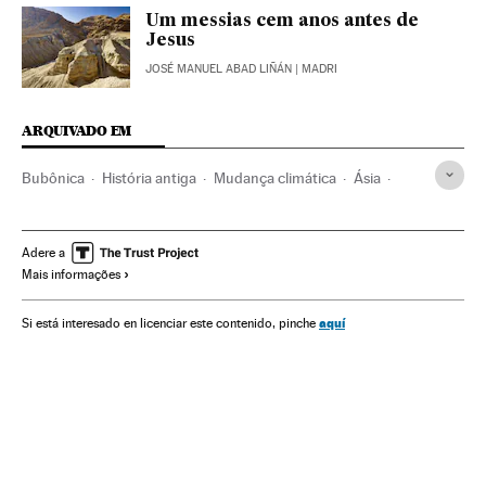
Um messias cem anos antes de
Jesus
JOSÉ MANUEL ABAD LIÑÁN
| MADRI
ARQUIVADO EM
Bubônica
História antiga
Mudança climática
Ásia
História
Europa
Meio ambiente
Ciência
Adere a
Mais informações
aquí
Si está interesado en licenciar este contenido, pinche