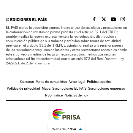
©
EDICIONES EL PAÍS
EL PAÍS BRASIL EN
EL PAÍS BRASI
EL PAÍS B
EL PA
EL PAÍS ejerce la oposición expresa frente al uso de sus obras y prestaciones en
la elaboración de revistas de prensa prevista en el artículo 32.1 del TRLPI;
también realiza la reserva expresa frente a la reproducción, distribución y
comunicación pública de sus trabajos y artículos sobre temas de actualidad
prevista en el artículo 33.1 del TRLPI; y, asimismo, realiza una reserva expresa
de las reproducciones y usos de las obras y otras prestaciones accesibles desde
este sitio web a medios de lectura mecánica u otros medios que resulten
adecuados a tal fin de conformidad con el artículo 67.3 del Real Decreto - ley
24/2021, de 2 de noviembre
Contacto
Venta de contenidos
Aviso legal
Política cookies
Política de privacidad
Mapa
Suscripciones EL PAÍS
Suscripciones empresas
RSS
Índice
Noticias de hoy
Webs de PRISA