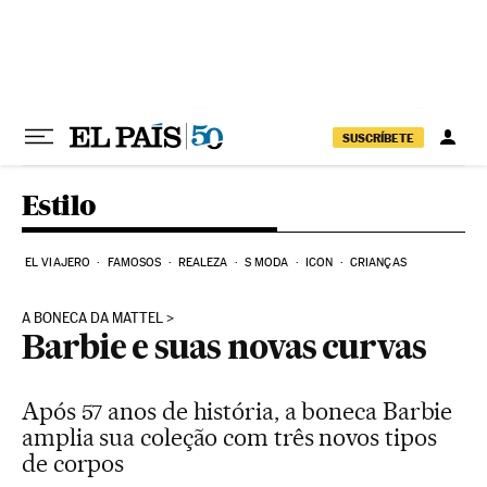
Pular para o conteúdo
SUSCRÍBETE
Estilo
EL VIAJERO
FAMOSOS
REALEZA
S MODA
ICON
CRIANÇAS
A BONECA DA MATTEL
Barbie e suas novas curvas
Após 57 anos de história, a boneca Barbie
amplia sua coleção com três novos tipos
de corpos