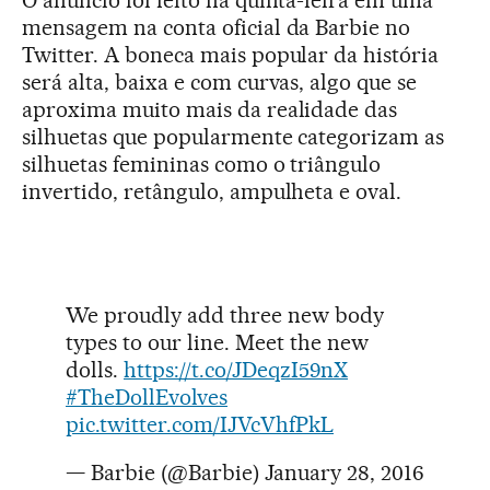
O anúncio foi feito na quinta-feira em uma
mensagem na conta oficial da Barbie no
Twitter. A boneca mais popular da história
será alta, baixa e com curvas, algo que se
aproxima muito mais da realidade das
silhuetas que popularmente categorizam as
silhuetas femininas como o triângulo
invertido, retângulo, ampulheta e oval.
We proudly add three new body
types to our line. Meet the new
dolls.
https://t.co/JDeqzI59nX
#TheDollEvolves
pic.twitter.com/IJVcVhfPkL
— Barbie (@Barbie)
January 28, 2016