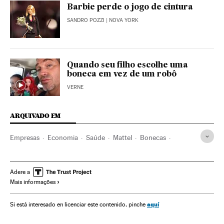
Barbie perde o jogo de cintura
SANDRO POZZI
| NOVA YORK
Quando seu filho escolhe uma
boneca em vez de um robô
VERNE
ARQUIVADO EM
Empresas
Economia
Saúde
Mattel
Bonecas
Gente
Moda
Confeção
Brinquedos
Jogos infantis
Infância
Jogo
Sociedade
Indústria
Adere a
Mais informações
aquí
Si está interesado en licenciar este contenido, pinche