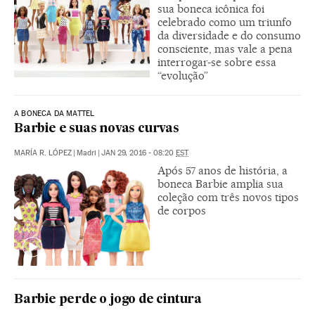
sua boneca icônica foi
celebrado como um triunfo
da diversidade e do consumo
consciente, mas vale a pena
interrogar-se sobre essa
“evolução”
A BONECA DA MATTEL
Barbie e suas novas curvas
MARÍA R. LÓPEZ
|
Madri
|
JAN 29, 2016 - 08:20
EST
Após 57 anos de história, a
boneca Barbie amplia sua
coleção com três novos tipos
de corpos
Barbie perde o jogo de cintura