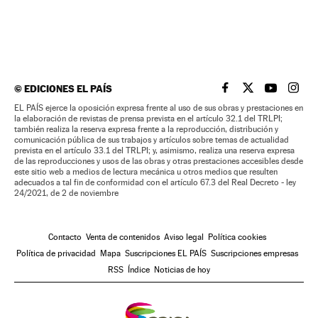
©
EDICIONES EL PAÍS
EL PAÍS BRASIL EN
EL PAÍS BRASI
EL PAÍS B
EL PA
EL PAÍS ejerce la oposición expresa frente al uso de sus obras y prestaciones en
la elaboración de revistas de prensa prevista en el artículo 32.1 del TRLPI;
también realiza la reserva expresa frente a la reproducción, distribución y
comunicación pública de sus trabajos y artículos sobre temas de actualidad
prevista en el artículo 33.1 del TRLPI; y, asimismo, realiza una reserva expresa
de las reproducciones y usos de las obras y otras prestaciones accesibles desde
este sitio web a medios de lectura mecánica u otros medios que resulten
adecuados a tal fin de conformidad con el artículo 67.3 del Real Decreto - ley
24/2021, de 2 de noviembre
Contacto
Venta de contenidos
Aviso legal
Política cookies
Política de privacidad
Mapa
Suscripciones EL PAÍS
Suscripciones empresas
RSS
Índice
Noticias de hoy