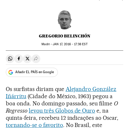
GREGORIO BELINCHÓN
Madri -
JAN
17, 2016 - 17:38
EST
Compartir en Whatsapp
Compartir en Facebook
Compartir en Twitter
Desplegar Redes Sociales
Añadir EL PAÍS en Google
Os surfistas diriam que
Alejandro González
Iñárritu
(Cidade do México, 1963) pegou a
boa onda. No domingo passado, seu filme
O
Regresso
levou três Globos de Ouro
e, na
quinta-feira, recebeu 12 indicações ao Oscar,
tornando-se o favorito
. No Brasil, este