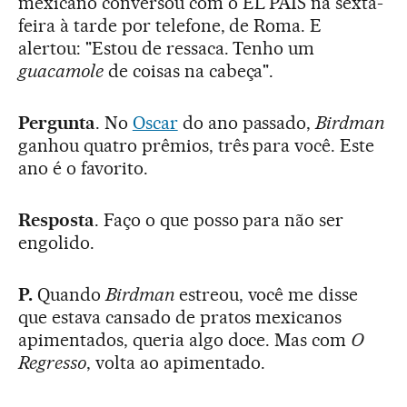
mexicano conversou com o EL PAÍS na sexta-
feira à tarde por telefone, de Roma. E
alertou: "Estou de ressaca. Tenho um
guacamole
de coisas na cabeça".
Pergunta
. No
Oscar
do ano passado,
Birdman
ganhou quatro prêmios, três para você. Este
ano é o favorito.
Resposta
. Faço o que posso para não ser
engolido.
P.
Quando
Birdman
estreou, você me disse
que estava cansado de pratos mexicanos
apimentados, queria algo doce. Mas com
O
Regresso
, volta ao apimentado.