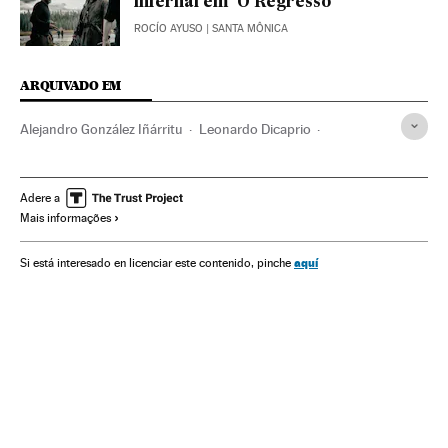
infernal em ‘O Regresso’
ROCÍO AYUSO
| SANTA MÔNICA
ARQUIVADO EM
Alejandro González Iñárritu
Leonardo Dicaprio
Prêmios Oscar
Cinema dos Estados Unidos
Prêmios cinema
Filmes
México
Estados Unidos
Adere a
Mais informações
América do Norte
Cinema
América Latina
Cultura
América
aquí
Si está interesado en licenciar este contenido, pinche