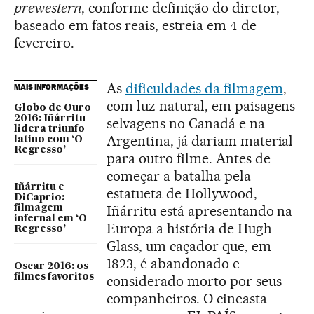
prewestern
, conforme definição do diretor,
baseado em fatos reais, estreia em 4 de
fevereiro.
As
dificuldades da filmagem
,
MAIS INFORMAÇÕES
com luz natural, em paisagens
Globo de Ouro
2016: Iñárritu
selvagens no Canadá e na
lidera triunfo
Argentina, já dariam material
latino com ‘O
Regresso’
para outro filme. Antes de
começar a batalha pela
Iñárritu e
estatueta de Hollywood,
DiCaprio:
Iñárritu está apresentando na
filmagem
infernal em ‘O
Europa a história de Hugh
Regresso’
Glass, um caçador que, em
1823, é abandonado e
Oscar 2016: os
filmes favoritos
considerado morto por seus
companheiros. O cineasta