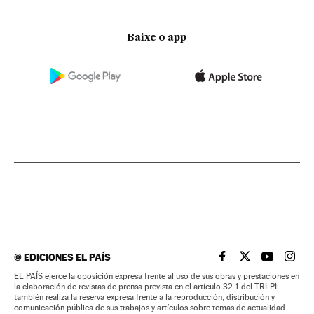
Baixe o app
©
EDICIONES EL PAÍS
EL PAÍS BRASIL EN
EL PAÍS BRASI
EL PAÍS B
EL PA
EL PAÍS ejerce la oposición expresa frente al uso de sus obras y prestaciones en
la elaboración de revistas de prensa prevista en el artículo 32.1 del TRLPI;
también realiza la reserva expresa frente a la reproducción, distribución y
comunicación pública de sus trabajos y artículos sobre temas de actualidad