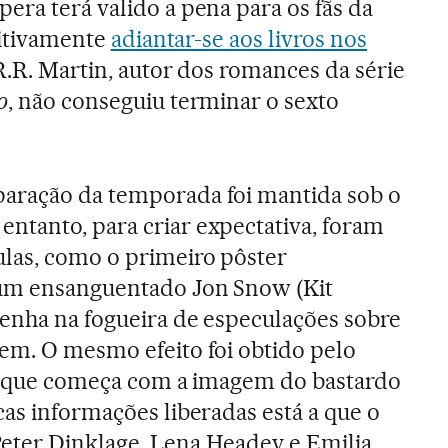
spera terá valido a pena para os fãs da
initivamente
adiantar-se aos livros nos
R.R. Martin, autor dos romances da série
o
, não conseguiu terminar o sexto
aração da temporada foi mantida sob o
ntanto, para criar expectativa, foram
ulas, como o primeiro pôster
 um ensanguentado Jon Snow (Kit
enha na fogueira de especulações sobre
em. O mesmo efeito foi obtido pelo
e, que começa com a imagem do bastardo
cas informações liberadas está a que o
eter Dinklage, Lena Headey e Emilia