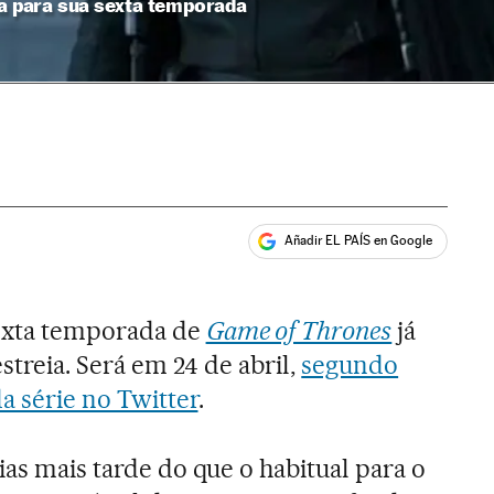
ta para sua sexta temporada
Añadir EL PAÍS en Google
ales
exta temporada de
Game of Thrones
já
estreia. Será em 24 de abril,
segundo
da série no Twitter
.
ias mais tarde do que o habitual para o