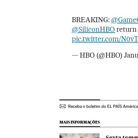
BREAKING:
@GameO
@SiliconHBO
return
pic.twitter.com/N0v
— HBO (@HBO)
Janu
Receba o boletim do EL PAÍS Améric
MAIS INFORMAÇÕES
Sexta temp