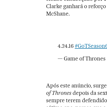
Clarke ganhará o reforç
McShane.
4.24.16
#GoTSeason
— Game of Throne
Após este anúncio, surge
of Thrones
depois da sex
sempre terem defendido 