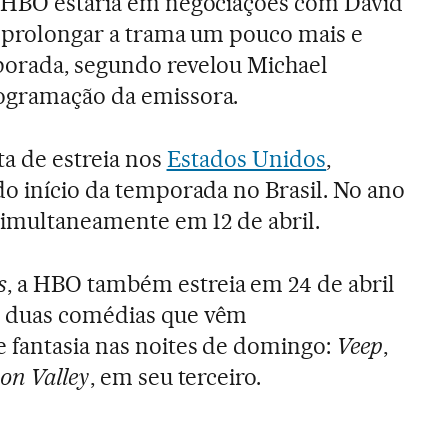
a HBO estaria em negociações com David
a prolongar a trama um pouco mais e
porada, segundo revelou Michael
ogramação da emissora.
ta de estreia nos
Estados Unidos
,
do início da temporada no Brasil. No ano
 simultaneamente em 12 de abril.
s
, a HBO também estreia em 24 de abril
s duas comédias que vêm
 fantasia nas noites de domingo:
Veep
,
con Valley
, em seu terceiro.