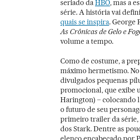
seriado da
HBO
, mas a e
série. A história vai def
quais se inspira
. George 
As Crônicas de Gelo e Fog
volume a tempo.
Como de costume, a prep
máximo hermetismo. No e
divulgados pequenas píl
promocional, que exibe
Harington) – colocando l
o futuro de seu personag
primeiro trailer da séri
dos Stark. Dentre as pou
elenco encabeçado por P