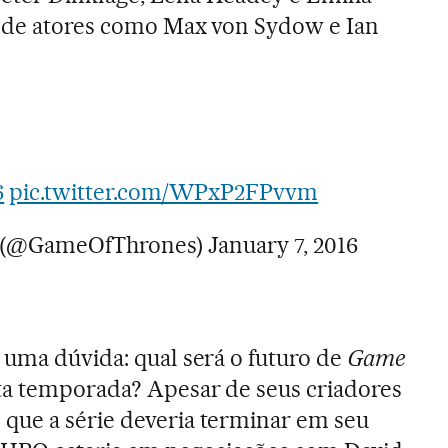
o de atores como Max von Sydow e Ian
6
pic.twitter.com/WPxP2FPvvm
s (@GameOfThrones)
January 7, 2016
 uma dúvida: qual será o futuro de
Game
ta temporada? Apesar de seus criadores
que a série deveria terminar em seu