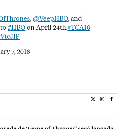
fThrones
,
@VeepHBO
, and
 to
#HBO
on April 24th.
#TCA16
TVtcJIP
ary 7, 2016
a
Cultura El País Bra
Cultura El Pa
Cultura 
orada de ‘Game of Thrones’ será lançada