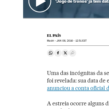
‘Jogo de tronos’ já tem da
EL PAÍS
Madri -
JAN
08, 2016 - 12:51
EST
Compartir en Whatsapp
Compartir en Facebook
Compartir en Twitter
Desplegar Redes Soci
Uma das incógnitas da s
foi revelada: sua data de 
anunciou a conta oficial 
A estreia ocorre alguns d