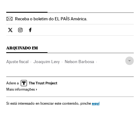
Receba o boletim do EL PAÍS América.
Economia El País Brasil en Twitter
Economia El País Brasil en Instagram
Economia El País Brasil en Facebook
ARQUIVADO EM
Ajuste fiscal
Joaquim Levy
Nelson Barbosa
Partido dos Trabalhadores
Dilma Rousseff
Crises políticas
Políticas Governo
Ministério Fazenda
Adere a
Mais informações
Controle Fiscal
Política fiscal
Legislação Brasileira
Governo Brasil
Brasil
Política econômica
aquí
Si está interesado en licenciar este contenido, pinche
Despesa pública
Partidos políticos
Ministérios
Governo
América do Sul
Finanças públicas
América Latina
Administração Estado
América