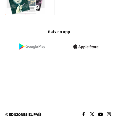
Baixe o app
©
EDICIONES EL PAÍS
EL PAÍS BRASIL EN
EL PAÍS BRASI
EL PAÍS B
EL PA