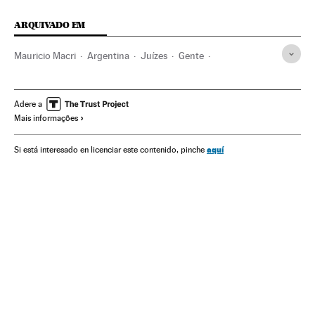
ARQUIVADO EM
Mauricio Macri
Argentina
Juízes
Gente
América do Sul
América Latina
América
Justiça
Sociedade
Adere a
Mais informações
aquí
Si está interesado en licenciar este contenido, pinche