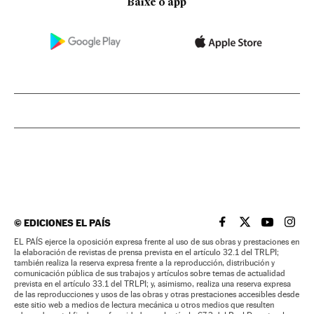
Baixe o app
©
EDICIONES EL PAÍS
EL PAÍS BRASIL EN
EL PAÍS BRASI
EL PAÍS B
EL PA
EL PAÍS ejerce la oposición expresa frente al uso de sus obras y prestaciones en
la elaboración de revistas de prensa prevista en el artículo 32.1 del TRLPI;
también realiza la reserva expresa frente a la reproducción, distribución y
comunicación pública de sus trabajos y artículos sobre temas de actualidad
prevista en el artículo 33.1 del TRLPI; y, asimismo, realiza una reserva expresa
de las reproducciones y usos de las obras y otras prestaciones accesibles desde
este sitio web a medios de lectura mecánica u otros medios que resulten