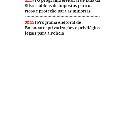
O programa eleitoral de Lula da
21:14
Silva: subidas de impostos para os
ricos e proteção para as minorias
Programa eleitoral de
20:55
Bolsonaro: privatizações e privilégios
legais para a Polícia