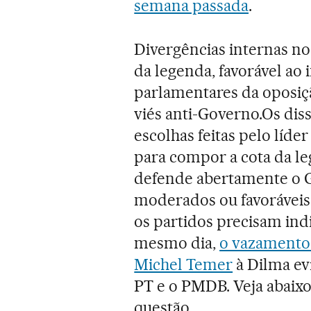
semana passada
.
Divergências internas n
da legenda, favorável ao
parlamentares da oposiç
viés anti-Governo.Os di
escolhas feitas pelo líde
para compor a cota da le
defende abertamente o G
moderados ou favoráveis 
os partidos precisam indi
mesmo dia,
o vazamento
Michel Temer
à Dilma evi
PT e o PMDB. Veja abai
questão.