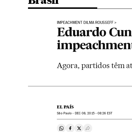
Brasil
IMPEACHMENT DILMA ROUSSEFF
Eduardo Cunh
impeachmen
Agora, partidos têm at
EL PAÍS
São Paulo -
DEC
08, 2015 - 08:26
EST
Compartir en Whatsapp
Compartir en Facebook
Compartir en Twitter
Desplegar Redes Soci