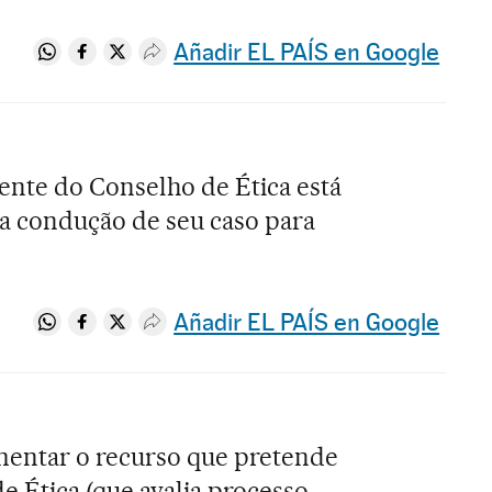
Añadir EL PAÍS en Google
Compartir en Whatsapp
Compartir en Facebook
Compartir en Twitter
Desplegar Redes Sociales
ente do Conselho de Ética está
a condução de seu caso para
Añadir EL PAÍS en Google
Compartir en Whatsapp
Compartir en Facebook
Compartir en Twitter
Desplegar Redes Sociales
mentar o recurso que pretende
e Ética (que avalia processo