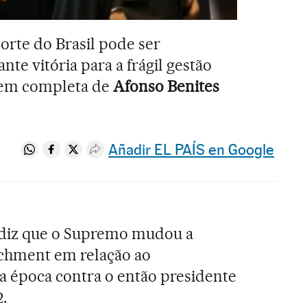
corte do Brasil pode ser
te vitória para a frágil gestão
agem completa de
Afonso Benites
Añadir EL PAÍS en Google
Compartir en Whatsapp
Compartir en Facebook
Compartir en Twitter
Desplegar Redes Sociales
 diz que o Supremo mudou a
chment em relação ao
 época contra o então presidente
.