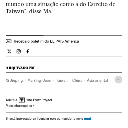
mundo uma situação como a do Estreito de
Taiwan", disse Ma.
Receba o boletim do EL PAÍS América
Internacional El País Brasil en Twitter
Internacional El País Brasil en Instagram
Internacional El País Brasil en Facebook
ARQUIVADO EM
Xi Jinping
Ma Ying-Jeou
Taiwan
China
Ásia oriental
Partidos políticos
Ásia
Relações exteriores
Política
Adere a
Mais informações
aquí
Si está interesado en licenciar este contenido, pinche