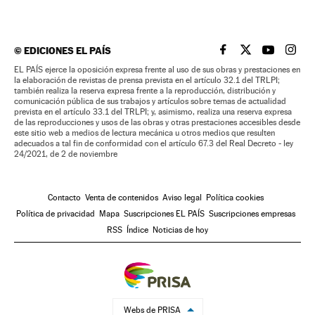
©
EDICIONES EL PAÍS
EL PAÍS BRASIL EN
EL PAÍS BRASI
EL PAÍS B
EL PA
EL PAÍS ejerce la oposición expresa frente al uso de sus obras y prestaciones en
la elaboración de revistas de prensa prevista en el artículo 32.1 del TRLPI;
también realiza la reserva expresa frente a la reproducción, distribución y
comunicación pública de sus trabajos y artículos sobre temas de actualidad
prevista en el artículo 33.1 del TRLPI; y, asimismo, realiza una reserva expresa
de las reproducciones y usos de las obras y otras prestaciones accesibles desde
este sitio web a medios de lectura mecánica u otros medios que resulten
adecuados a tal fin de conformidad con el artículo 67.3 del Real Decreto - ley
24/2021, de 2 de noviembre
Contacto
Venta de contenidos
Aviso legal
Política cookies
Política de privacidad
Mapa
Suscripciones EL PAÍS
Suscripciones empresas
RSS
Índice
Noticias de hoy
Webs de PRISA