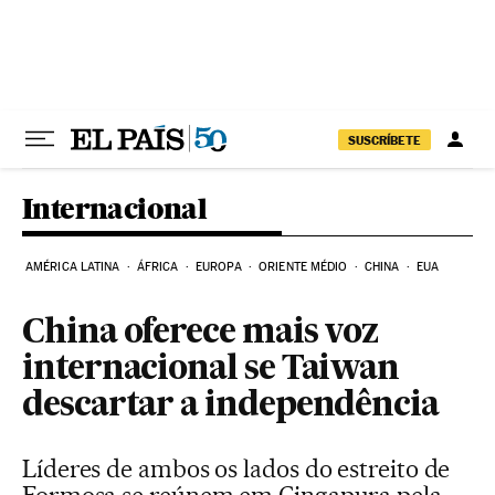
Pular para o conteúdo
SUSCRÍBETE
Internacional
AMÉRICA LATINA
ÁFRICA
EUROPA
ORIENTE MÉDIO
CHINA
EUA
China oferece mais voz
internacional se Taiwan
descartar a independência
Líderes de ambos os lados do estreito de