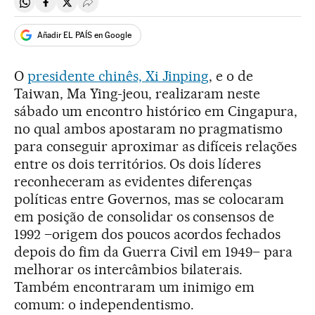
Compartir en Whatsapp
Compartir en Facebook
Compartir en Twitter
Desplegar Redes Sociales
Añadir EL PAÍS en Google
O
presidente chinês, Xi Jinping
, e o de
Taiwan, Ma Ying-jeou, realizaram neste
sábado um encontro histórico em Cingapura,
no qual ambos apostaram no pragmatismo
para conseguir aproximar as difíceis relações
entre os dois territórios. Os dois líderes
reconheceram as evidentes diferenças
políticas entre Governos, mas se colocaram
em posição de consolidar os consensos de
1992 –origem dos poucos acordos fechados
depois do fim da Guerra Civil em 1949– para
melhorar os intercâmbios bilaterais.
Também encontraram um inimigo em
comum: o independentismo.