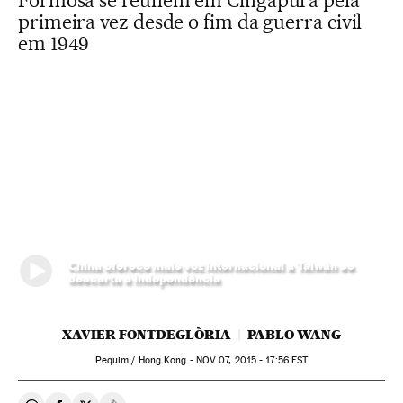
Formosa se reúnem em Cingapura pela
primeira vez desde o fim da guerra civil
em 1949
China oferece mais voz internacional a Taiwán se
descarta a independência
XAVIER FONTDEGLÒRIA
PABLO WANG
Pequim / Hong Kong -
NOV
07, 2015 - 17:56
EST