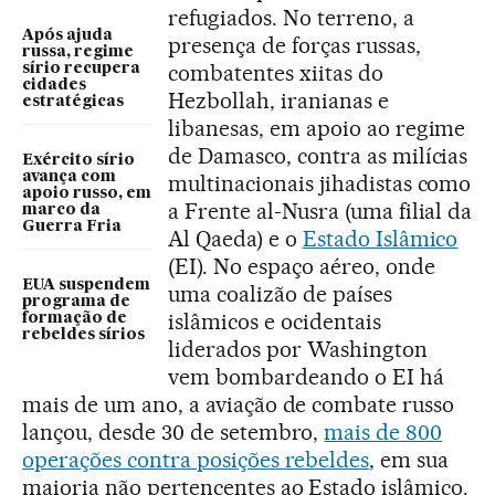
refugiados. No terreno, a
Após ajuda
presença de forças russas,
russa, regime
combatentes xiitas do
sírio recupera
cidades
Hezbollah, iranianas e
estratégicas
libanesas, em apoio ao regime
de Damasco, contra as milícias
Exército sírio
avança com
multinacionais jihadistas como
apoio russo, em
a Frente al-Nusra (uma filial da
marco da
Guerra Fria
Al Qaeda) e o
Estado Islâmico
(EI). No espaço aéreo, onde
EUA suspendem
uma coalizão de países
programa de
islâmicos e ocidentais
formação de
rebeldes sírios
liderados por Washington
vem bombardeando o EI há
mais de um ano, a aviação de combate russo
lançou, desde 30 de setembro,
mais de 800
operações contra posições rebeldes
, em sua
maioria não pertencentes ao Estado islâmico.