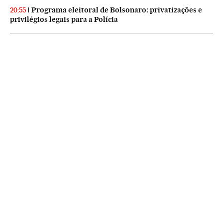
Programa eleitoral de Bolsonaro: privatizações e
20:55
privilégios legais para a Polícia
NEWSLETTERS
Boletín de América
Cada semana en tu cuenta de correo una selección de las noticias,
reportajes y análisis de los periodistas de EL PAÍS con los acontecimientos
más relevantes del continente.