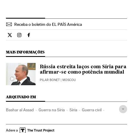
Receba o boletim do EL PAÍS América
Internacional El País Brasil en Twitter
Internacional El País Brasil en Instagram
Internacional El País Brasil en Facebook
MAIS INFORMAÇÕES
Rússia estreita laços com Síria para
afirmar-se como potência mundial
PILAR BONET
| MOSCOU
ARQUIVADO EM
Bashar al Assad
Guerra na Síria
Síria
Guerra civil
Arábia Saudita
Primavera árabe
Turquia
Península Arábica
Balcãs
Estados Unidos
Adere a