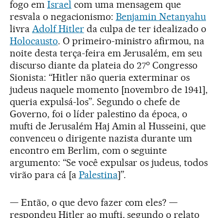
fogo em
Israel
com uma mensagem que
resvala o negacionismo:
Benjamin Netanyahu
livra
Adolf Hitler
da culpa de ter idealizado o
Holocausto
. O primeiro-ministro afirmou, na
noite desta terça-feira em Jerusalém, em seu
o
discurso diante da plateia do 27
Congresso
Sionista: “Hitler não queria exterminar os
judeus naquele momento [novembro de 1941],
queria expulsá-los”. Segundo o chefe de
Governo, foi o líder palestino da época, o
mufti de Jerusalém Haj Amin al Husseini, que
convenceu o dirigente nazista durante um
encontro em Berlim, com o seguinte
argumento: “Se você expulsar os judeus, todos
virão para cá [a
Palestina
]”.
— Então, o que devo fazer com eles? —
respondeu Hitler ao mufti, segundo o relato