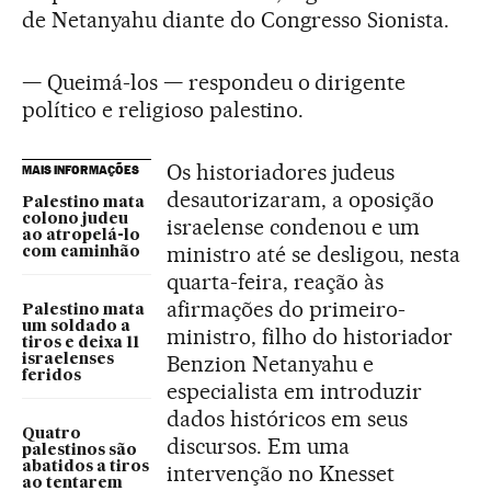
de Netanyahu diante do Congresso Sionista.
— Queimá-los — respondeu o dirigente
político e religioso palestino.
Os historiadores judeus
MAIS INFORMAÇÕES
desautorizaram, a oposição
Palestino mata
colono judeu
israelense condenou e um
ao atropelá-lo
ministro até se desligou, nesta
com caminhão
quarta-feira, reação às
afirmações do primeiro-
Palestino mata
um soldado a
ministro, filho do historiador
tiros e deixa 11
Benzion Netanyahu e
israelenses
feridos
especialista em introduzir
dados históricos em seus
Quatro
discursos. Em uma
palestinos são
abatidos a tiros
intervenção no Knesset
ao tentarem