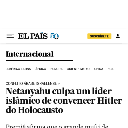
Pular para o conteúdo
SUSCRÍBETE
Internacional
AMÉRICA LATINA
ÁFRICA
EUROPA
ORIENTE MÉDIO
CHINA
EUA
CONFLITO ÁRABE-ISRAELENSE
Netanyahu culpa um líder
islâmico de convencer Hitler
do Holocausto
Premiê afirma que o grande mufti de