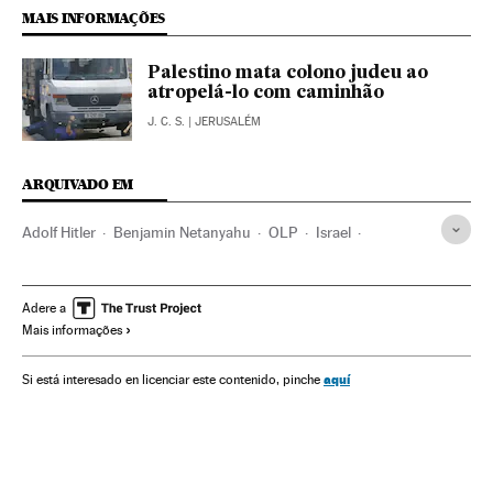
MAIS INFORMAÇÕES
Palestino mata colono judeu ao
atropelá-lo com caminhão
J. C. S.
| JERUSALÉM
ARQUIVADO EM
Adolf Hitler
Benjamin Netanyahu
OLP
Israel
Nazismo
Oriente médio
Ultradireita
Segunda Guerra Mundial
Ásia
História contemporânea
Adere a
Mais informações
Guerra
Ideologias
Organizações internacionais
História
Política
Relações exteriores
Justiça
aquí
Si está interesado en licenciar este contenido, pinche