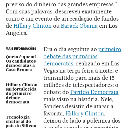
preciso do dinheiro das grandes empresas.”
Com suas palavras, descreveu exatamente
como é um evento de arrecadação de fundos
de
Hillary Clinton
ou
Barack Obama
em Los
Angeles.
Era o dia seguinte ao
primeiro
MAIS INFORMAÇÕES
debate das primárias
Quem é quem?
Os candidatos
democratas
, realizado em Las
democratas à
Vegas na terça-feira à noite, e
Casa Branca
transmitido para mais de 15
milhões de telespectadores: o
Hillary Clinton
sai fortalecida
debate do
Partido Democrata
do primeiro
mais visto na história. Nele,
debate
democrata
Sanders desistiu de atacar a
favorita,
Hillary Clinton
,
Tecnologia
deixou de lado a polêmica dos
eleitoral do
país do Silicon
e-mails quando era secretária