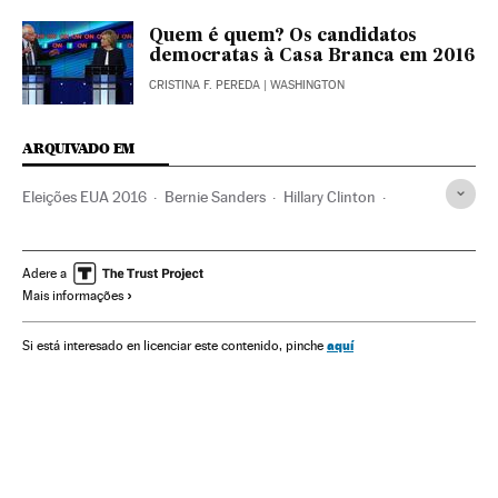
Quem é quem? Os candidatos
democratas à Casa Branca em 2016
CRISTINA F. PEREDA
| WASHINGTON
ARQUIVADO EM
Eleições EUA 2016
Bernie Sanders
Hillary Clinton
Donald Trump
Los Angeles
Campanhas eleitorais
Partido Democrata EUA
Partido Republicano EUA
Adere a
Mais informações
Eleições EUA
Califórnia
Eleições presidenciais
Eleições
Partidos políticos
Política
Estados Unidos
aquí
Si está interesado en licenciar este contenido, pinche
América do Norte
América