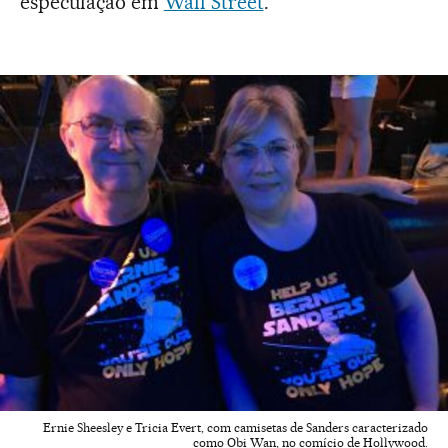
especulação em
Wall Street
."
Ernie Sheesley e Tricia Evert, com camisetas de Sanders caracterizado
como Obi Wan, no comício de Hollywood.