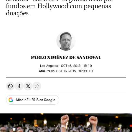
fundos em Hollywood com pequenas
doações
PABLO XIMÉNEZ DE SANDOVAL
Los Angeles -
OCT
16, 2015 - 15:40
atualizado:
OCT
16, 2015 - 16:39
EDT
Compartir en Whatsapp
Compartir en Facebook
Compartir en Twitter
Desplegar Redes Sociales
Añadir EL PAÍS en Google