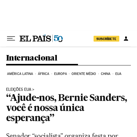
Pular para o conteúdo
SUSCRÍBETE
Internacional
AMÉRICA LATINA
ÁFRICA
EUROPA
ORIENTE MÉDIO
CHINA
EUA
ELEIÇÕES EUA
“Ajude-nos, Bernie Sanders,
você é nossa única
esperança”
Senador “socialista” organiza festa por