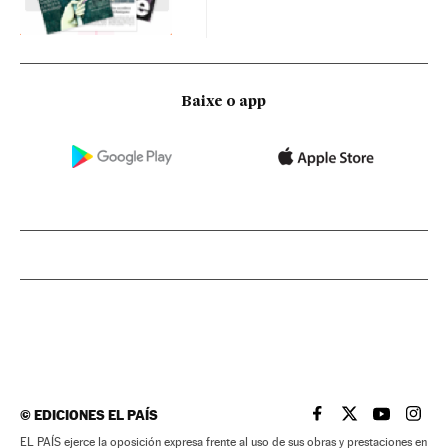
Baixe o app
©
EDICIONES EL PAÍS
EL PAÍS BRASIL EN
EL PAÍS BRASI
EL PAÍS B
EL PA
EL PAÍS ejerce la oposición expresa frente al uso de sus obras y prestaciones en