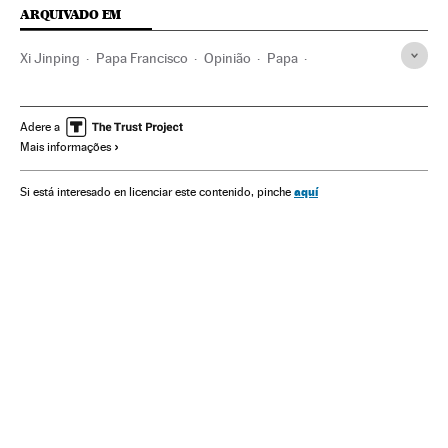
ARQUIVADO EM
Xi Jinping
Papa Francisco
Opinião
Papa
Cidade do Vaticano
Clero
China
Estados Unidos
Igreja católica
Ásia oriental
Europa Ocidental
Adere a
Mais informações
América do Norte
Cristianismo
Ásia
Europa
América
Religião
aquí
Si está interesado en licenciar este contenido, pinche