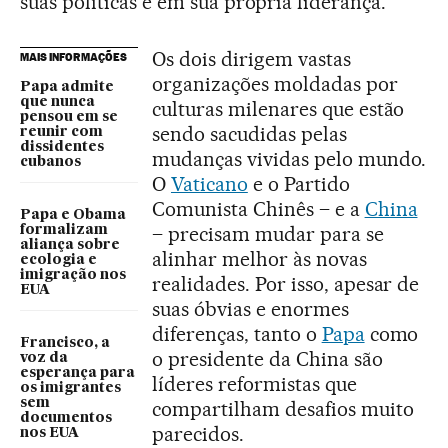
suas políticas e em sua própria liderança.
Os dois dirigem vastas
MAIS INFORMAÇÕES
organizações moldadas por
Papa admite
que nunca
culturas milenares que estão
pensou em se
sendo sacudidas pelas
reunir com
dissidentes
mudanças vividas pelo mundo.
cubanos
O
Vaticano
e o Partido
Comunista Chinês – e a
China
Papa e Obama
– precisam mudar para se
formalizam
aliança sobre
alinhar melhor às novas
ecologia e
imigração nos
realidades. Por isso, apesar de
EUA
suas óbvias e enormes
diferenças, tanto o
Papa
como
Francisco, a
o presidente da China são
voz da
esperança para
líderes reformistas que
os imigrantes
sem
compartilham desafios muito
documentos
parecidos.
nos EUA