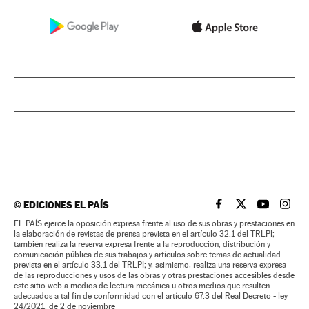
©
EDICIONES EL PAÍS
EL PAÍS BRASIL EN
EL PAÍS BRASI
EL PAÍS B
EL PA
EL PAÍS ejerce la oposición expresa frente al uso de sus obras y prestaciones en
la elaboración de revistas de prensa prevista en el artículo 32.1 del TRLPI;
también realiza la reserva expresa frente a la reproducción, distribución y
comunicación pública de sus trabajos y artículos sobre temas de actualidad
prevista en el artículo 33.1 del TRLPI; y, asimismo, realiza una reserva expresa
de las reproducciones y usos de las obras y otras prestaciones accesibles desde
este sitio web a medios de lectura mecánica u otros medios que resulten
adecuados a tal fin de conformidad con el artículo 67.3 del Real Decreto - ley
24/2021, de 2 de noviembre