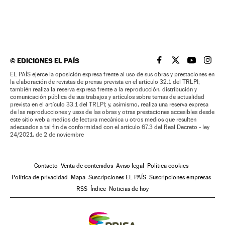
©
EDICIONES EL PAÍS
EL PAÍS BRASIL EN
EL PAÍS BRASI
EL PAÍS B
EL PA
EL PAÍS ejerce la oposición expresa frente al uso de sus obras y prestaciones en
la elaboración de revistas de prensa prevista en el artículo 32.1 del TRLPI;
también realiza la reserva expresa frente a la reproducción, distribución y
comunicación pública de sus trabajos y artículos sobre temas de actualidad
prevista en el artículo 33.1 del TRLPI; y, asimismo, realiza una reserva expresa
de las reproducciones y usos de las obras y otras prestaciones accesibles desde
este sitio web a medios de lectura mecánica u otros medios que resulten
adecuados a tal fin de conformidad con el artículo 67.3 del Real Decreto - ley
24/2021, de 2 de noviembre
Contacto
Venta de contenidos
Aviso legal
Política cookies
Política de privacidad
Mapa
Suscripciones EL PAÍS
Suscripciones empresas
RSS
Índice
Noticias de hoy