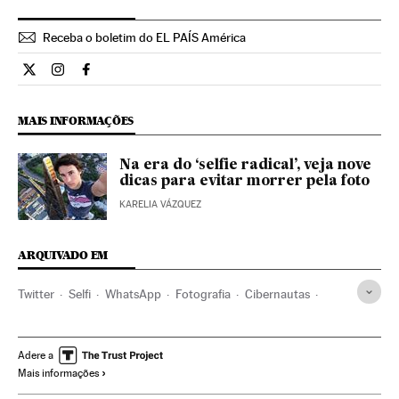
Receba o boletim do EL PAÍS América
Internacional El País Brasil en Twitter
Internacional El País Brasil en Instagram
Internacional El País Brasil en Facebook
MAIS INFORMAÇÕES
Na era do ‘selfie radical’, veja nove
dicas para evitar morrer pela foto
KARELIA VÁZQUEZ
ARQUIVADO EM
Twitter
Selfi
WhatsApp
Fotografia
Cibernautas
Mensajería multimedia
Novas tecnologias
Facebook
Redes sociais
Telefonia celular multimídia
Internet
Adere a
Mais informações
Celular
Empresas
Telefonia
Telecomunicações