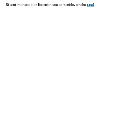
Economia
Comunicações
Mobilidade
Tecnologia
aquí
Si está interesado en licenciar este contenido, pinche
Ciência