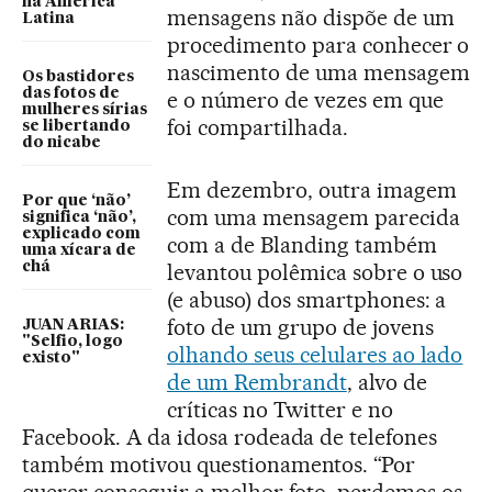
na América
mensagens não dispõe de um
Latina
procedimento para conhecer o
nascimento de uma mensagem
Os bastidores
das fotos de
e o número de vezes em que
mulheres sírias
foi compartilhada.
se libertando
do nicabe
Em dezembro, outra imagem
Por que ‘não’
com uma mensagem parecida
significa ‘não’,
explicado com
com a de Blanding também
uma xícara de
chá
levantou polêmica sobre o uso
(e abuso) dos smartphones: a
foto de um grupo de jovens
JUAN ARIAS:
"Selfio, logo
olhando seus celulares ao lado
existo"
de um Rembrandt
, alvo de
críticas no Twitter e no
Facebook. A da idosa rodeada de telefones
também motivou questionamentos. “Por