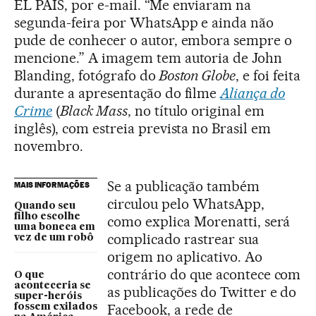
EL PAÍS, por e-mail. “Me enviaram na
segunda-feira por WhatsApp e ainda não
pude de conhecer o autor, embora sempre o
mencione.” A imagem tem autoria de John
Blanding, fotógrafo do
Boston Globe
, e foi feita
durante a apresentação do filme
Aliança do
Crime
(
Black Mass
, no título original em
inglês), com estreia prevista no Brasil em
novembro.
Se a publicação também
MAIS INFORMAÇÕES
circulou pelo WhatsApp,
Quando seu
filho escolhe
como explica Morenatti, será
uma boneca em
complicado rastrear sua
vez de um robô
origem no aplicativo. Ao
contrário do que acontece com
O que
aconteceria se
as publicações do Twitter e do
super-heróis
Facebook, a rede de
fossem exilados