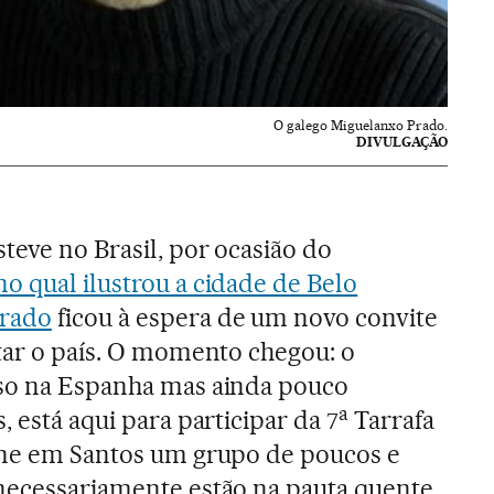
O galego Miguelanxo Prado.
DIVULGAÇÃO
teve no Brasil, por ocasião do
no qual ilustrou a cidade de Belo
Prado
ficou à espera de um novo convite
itar o país. O momento chegou: o
oso na Espanha mas ainda pouco
a
, está aqui para participar da 7
Tarrafa
eúne em Santos um grupo de poucos e
 necessariamente estão na pauta quente