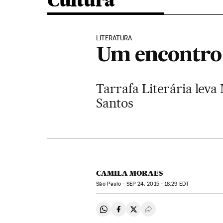
Cultura
LITERATURA
Um encontro 
Tarrafa Literária leva
Santos
CAMILA MORAES
São Paulo -
SEP
24, 2015 - 18:29
EDT
Compartir en Whatsapp
Compartir en Facebook
Compartir en Twitter
Desplegar Redes Soci