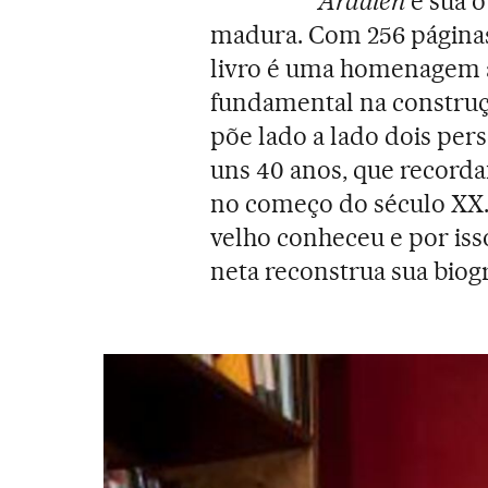
Ardalén
é sua o
madura. Com 256 páginas 
livro é uma homenagem
fundamental na construç
põe lado a lado dois pe
uns 40 anos, que record
no começo do século XX. 
velho conheceu e por isso
neta reconstrua sua biogr