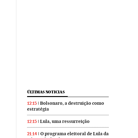
ÚLTIMAS NOTICIAS
Bolsonaro, a destruição como
12:15
estratégia
Lula, uma ressurreição
12:15
O programa eleitoral de Lula da
21:14