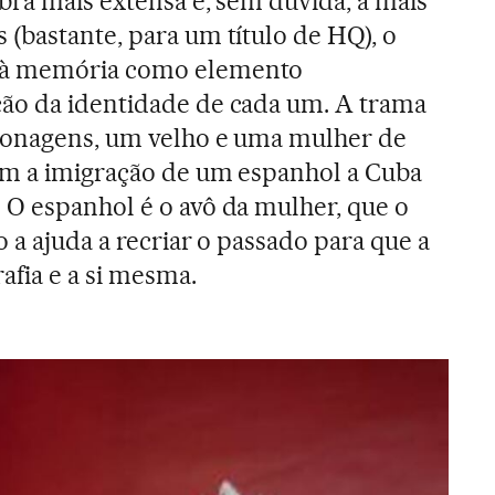
bra mais extensa e, sem dúvida, a mais
(bastante, para um título de HQ), o
 à memória como elemento
ão da identidade de cada um. A trama
rsonagens, um velho e uma mulher de
am a imigração de um espanhol a Cuba
O espanhol é o avô da mulher, que o
 a ajuda a recriar o passado para que a
afia e a si mesma.