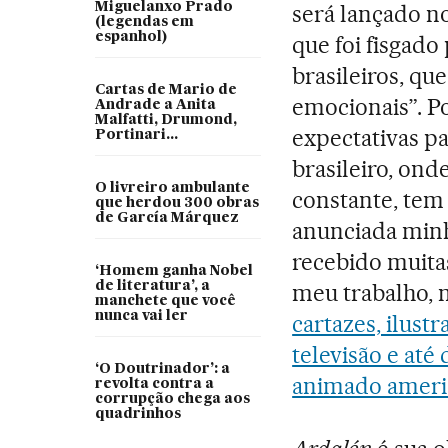
Miguelanxo Prado
será lançado no
(legendas em
espanhol)
que foi fisgado
brasileiros, qu
Cartas de Mario de
emocionais”. P
Andrade a Anita
Malfatti, Drumond,
expectativas pa
Portinari...
brasileiro, ond
O livreiro ambulante
constante, tem
que herdou 300 obras
de García Márquez
anunciada minh
recebido muit
‘Homem ganha Nobel
de literatura’, a
meu trabalho, 
manchete que você
nunca vai ler
cartazes, ilust
televisão e até
‘O Doutrinador’: a
animado amer
revolta contra a
corrupção chega aos
quadrinhos