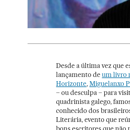
Desde a última vez que es
lançamento de
um livro 
Horizonte
,
Miguelanxo 
– ou desculpa – para vis
quadrinista galego, fam
conhecido dos brasileiros
Literária, evento que r
bons escritores que não