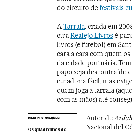
do circuito de
festivais c
A
Tarrafa
, criada em 2008
cuja
Realejo Livros
é para
livros (e futebol) em Sant
cara a cara com quem os 
da cidade portuária. Tem
papo seja descontraído 
curadoria fácil, mas exig
quem joga a tarrafa (aque
com as mãos) até consegu
Autor de
Ardal
MAIS INFORMAÇÕES
Nacional del C
Os quadrinhos de