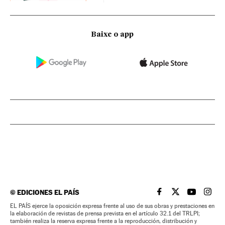
Baixe o app
©
EDICIONES EL PAÍS
EL PAÍS BRASIL EN
EL PAÍS BRASI
EL PAÍS B
EL PA
EL PAÍS ejerce la oposición expresa frente al uso de sus obras y prestaciones en
la elaboración de revistas de prensa prevista en el artículo 32.1 del TRLPI;
también realiza la reserva expresa frente a la reproducción, distribución y