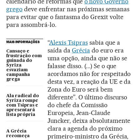
calendário de reformas que
o novo Governo
grego
deve enfrentar nas próximas semanas
para evitar que o fantasma do Grexit volte
para assombrá-lo.
“
Alexis Tsipras
sabia que a
MAIS INFORMAÇÕES
saída da
Grécia
do euro era
Cansaço e
frustração com
uma opção, ainda que não se
guinada do
falasse disso. (...) Se o que
Syriza
esvaziam
acordamos não for respeitado
campanha
grega
desta vez, a reação da UE e da
Zona do Euro será bem
diferente”. O último discurso
Ala radical do
Syriza rompe
do chefe da Comissão
com Tsipras e
apresentará
Europeia, Jean-Claude
lista própria
Juncker, deixa absolutamente
clara a agenda do próximo
A Grécia
primeiro-ministro da Grécia,
recomeça