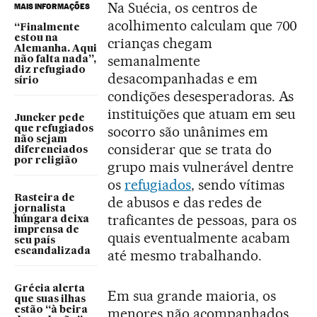
Na Suécia, os centros de
MAIS INFORMAÇÕES
acolhimento calculam que 700
“Finalmente
estou na
crianças chegam
Alemanha. Aqui
semanalmente
não falta nada”,
diz refugiado
desacompanhadas e em
sírio
condições desesperadoras. As
instituições que atuam em seu
Juncker pede
socorro são unânimes em
que refugiados
não sejam
considerar que se trata do
diferenciados
por religião
grupo mais vulnerável dentre
os
refugiados
, sendo vítimas
Rasteira de
de abusos e das redes de
jornalista
traficantes de pessoas, para os
húngara deixa
imprensa de
quais eventualmente acabam
seu país
escandalizada
até mesmo trabalhando.
Grécia alerta
Em sua grande maioria, os
que suas ilhas
estão “à beira
menores não acompanhados