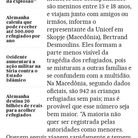
da explosão”
são meninos entre 15 e 18 anos,
e viajam junto com amigos ou
Alemanha
irmãos, informa o
calcula que
pode receber
representante da Unicef em
até 500.000
Skopje (Macedônia), Bertrand
refugiados por
ano
Desmoulins. Eles formam a
parte menos visível da
Ocidente
tragédia dos refugiados, pois
aumentará a
se misturam a outras famílias e
ação militar na
Síria contra o
se confundem com a multidão.
Estado
Islâmico
Na Macedônia, segundo dados
oficiais, são 942 as crianças
Alemanha
refugiadas sem pais; mas é
destina 26
provável que esse número seja
bilhões de reais
para acolher
bem maior. “A maioria não
refugiados
quer ser registrada pelas
autoridades como menores.
Querem seguir viagem rapidamente e temem