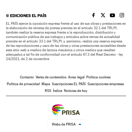
©
EDICIONES EL PAÍS
EL PAÍS BRASIL EN
EL PAÍS BRASI
EL PAÍS B
EL PA
EL PAÍS ejerce la oposición expresa frente al uso de sus obras y prestaciones en
la elaboración de revistas de prensa prevista en el artículo 32.1 del TRLPI;
también realiza la reserva expresa frente a la reproducción, distribución y
comunicación pública de sus trabajos y artículos sobre temas de actualidad
prevista en el artículo 33.1 del TRLPI; y, asimismo, realiza una reserva expresa
de las reproducciones y usos de las obras y otras prestaciones accesibles desde
este sitio web a medios de lectura mecánica u otros medios que resulten
adecuados a tal fin de conformidad con el artículo 67.3 del Real Decreto - ley
24/2021, de 2 de noviembre
Contacto
Venta de contenidos
Aviso legal
Política cookies
Política de privacidad
Mapa
Suscripciones EL PAÍS
Suscripciones empresas
RSS
Índice
Noticias de hoy
Webs de PRISA