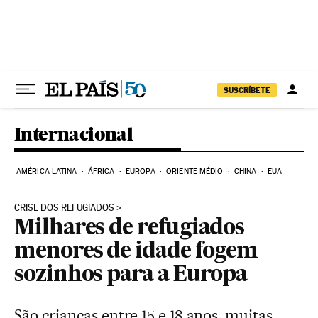
Pular para o conteúdo
SUSCRÍBETE
Internacional
AMÉRICA LATINA
ÁFRICA
EUROPA
ORIENTE MÉDIO
CHINA
EUA
CRISE DOS REFUGIADOS
Milhares de refugiados
menores de idade fogem
sozinhos para a Europa
São crianças entre 15 e 18 anos, muitas