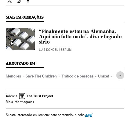
Internacional El País Brasil en Twitter
Internacional El País Brasil en Instagram
Internacional El País Brasil en Facebook
MAIS INFORMAÇÕES
“Finalmente estou na Alemanha.
Aqui não falta nada”, diz refugiado
sírio
LUIS DONCEL
| BERLIM
ARQUIVADO EM
Menores
Save The Children
Tráfico de pessoas
Unicef
Grécia
Turquia
Crianças
Síria
Refugiados
Imigrantes
Alemanha
ONG
Vítimas guerra
Adere a
Mais informações
Imigração
Balcãs
Europa Central
Solidariedade
Migração
Europa Sul
Oriente médio
Europa
aquí
Si está interesado en licenciar este contenido, pinche
Conflitos
Infância
Grupos sociais
Sociedade