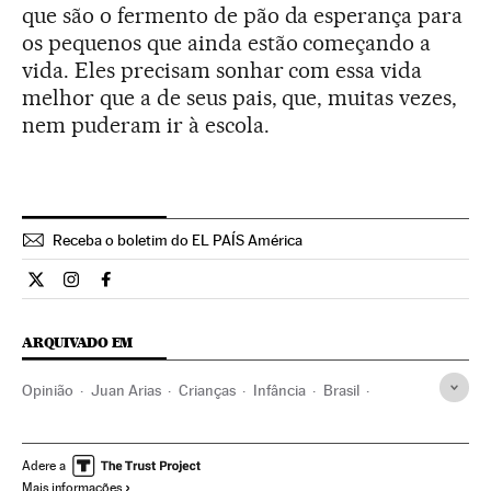
que são o fermento de pão da esperança para
os pequenos que ainda estão começando a
vida. Eles precisam sonhar com essa vida
melhor que a de seus pais, que, muitas vezes,
nem puderam ir à escola.
Receba o boletim do EL PAÍS América
Opiniao El País Brasil en Twitter
Opiniao El País Brasil en Instagram
Opiniao El País Brasil en Facebook
ARQUIVADO EM
Opinião
Juan Arias
Crianças
Infância
Brasil
América do Sul
América Latina
América
Sociedade
Adere a
Mais informações