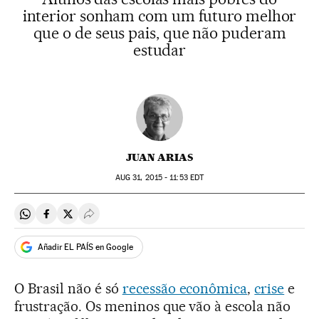
interior sonham com um futuro melhor
que o de seus pais, que não puderam
estudar
JUAN ARIAS
AUG
31, 2015 - 11:53
EDT
Compartir en Whatsapp
Compartir en Facebook
Compartir en Twitter
Desplegar Redes Sociales
Añadir EL PAÍS en Google
O Brasil não é só
recessão econômica
,
crise
e
frustração. Os meninos que vão à escola não