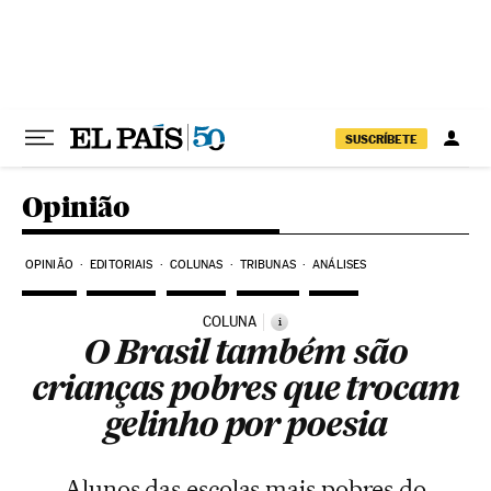
Pular para o conteúdo
SUSCRÍBETE
Opinião
OPINIÃO
EDITORIAIS
COLUNAS
TRIBUNAS
ANÁLISES
COLUNA
i
O Brasil também são
crianças pobres que trocam
gelinho por poesia
Alunos das escolas mais pobres do