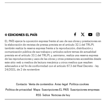
©
EDICIONES EL PAÍS
EL PAÍS BRASIL EN
EL PAÍS BRASI
EL PAÍS B
EL PA
EL PAÍS ejerce la oposición expresa frente al uso de sus obras y prestaciones en
la elaboración de revistas de prensa prevista en el artículo 32.1 del TRLPI;
también realiza la reserva expresa frente a la reproducción, distribución y
comunicación pública de sus trabajos y artículos sobre temas de actualidad
prevista en el artículo 33.1 del TRLPI; y, asimismo, realiza una reserva expresa
de las reproducciones y usos de las obras y otras prestaciones accesibles desde
este sitio web a medios de lectura mecánica u otros medios que resulten
adecuados a tal fin de conformidad con el artículo 67.3 del Real Decreto - ley
24/2021, de 2 de noviembre
Contacto
Venta de contenidos
Aviso legal
Política cookies
Política de privacidad
Mapa
Suscripciones EL PAÍS
Suscripciones empresas
RSS
Índice
Noticias de hoy