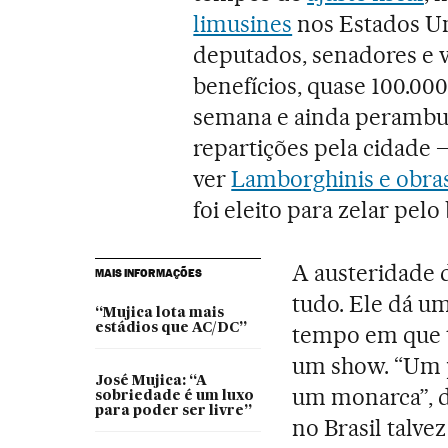
limusines
nos Estados Un
deputados, senadores e 
benefícios, quase 100.000
semana e ainda perambu
repartições pela cidade
ver
Lamborghinis e obras
foi eleito para zelar pel
A austeridade d
MAIS INFORMAÇÕES
tudo. Ele dá 
“Mujica lota mais
estádios que AC/DC”
tempo em que t
um show. “Um p
José Mujica: “A
um monarca”, d
sobriedade é um luxo
para poder ser livre”
no Brasil talv