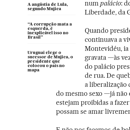
num
palácio
: d
A angústia de Lula,
segundo Mujica
Liberdade, da G
“A corrupção mata a
Quando presiden
esquerda, é
inexplicável isso no
Brasil”
continuava a vi
Montevidéu, ia 
Uruguai elege o
gravata —às ve
sucessor de Mujica, o
presidente que
do palácio pre
colocou o país no
mapa
de rua. De que
a liberalização
do mesmo sexo —já não 
estejam proibidas a faze
possam se amar livrement
E não nos façamos de bob