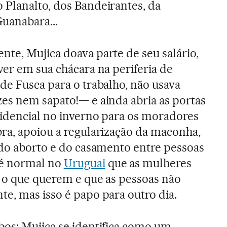
o Planalto, dos Bandeirantes, da
uanabara...
te, Mujica doava parte de seu salário,
ver em sua chácara na periferia de
de Fusca para o trabalho, não usava
zes nem sapato!— e ainda abria as portas
sidencial no inverno para os moradores
bra, apoiou a regularização da maconha,
 do aborto e do casamento entre pessoas
é normal no
Uruguai
que as mulheres
r o que querem e que as pessoas não
e, mas isso é papo para outro dia.
os: Mujica se identifica como um