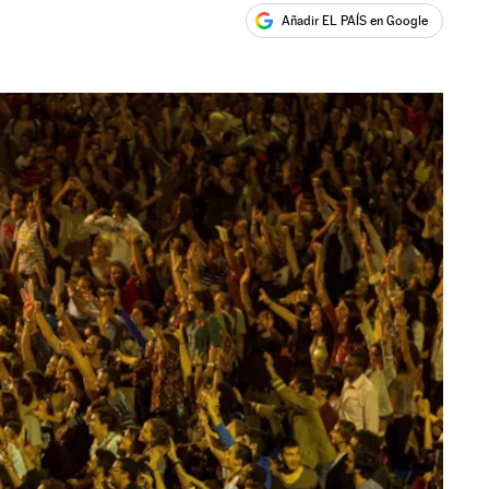
Añadir EL PAÍS en Google
ales