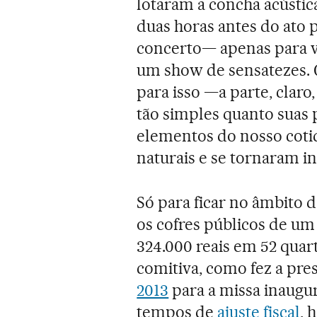
lotaram a concha acústi
duas horas antes do ato
concerto— apenas para v
um show de sensatezes. 
para isso —a parte, claro
tão simples quanto suas 
elementos do nosso cotid
naturais e se tornaram in
Só para ficar no âmbito da
os cofres públicos de u
324.000 reais em 52 quar
comitiva, como fez a pre
2013
para a missa inaugu
tempos de
ajuste fiscal
, 