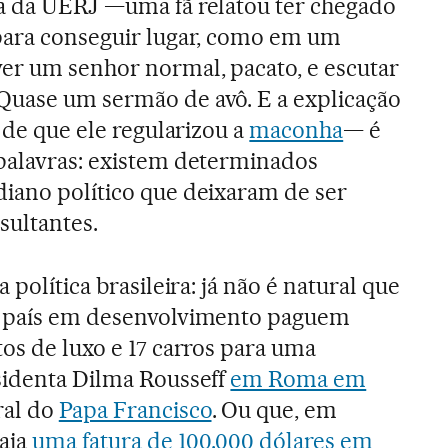
ca da UERJ —uma fã relatou ter chegado
 para conseguir lugar, como em um
er um senhor normal, pacato, e escutar
Quase um sermão de avô. E a explicação
, de que ele regularizou a
maconha
— é
palavras: existem determinados
iano político que deixaram de ser
sultantes.
 política brasileira: já não é natural que
m país em desenvolvimento paguem
tos de luxo e 17 carros para uma
sidenta Dilma Rousseff
em Roma em
ral do
Papa Francisco
. Ou que, em
haja
uma fatura de 100.000 dólares em