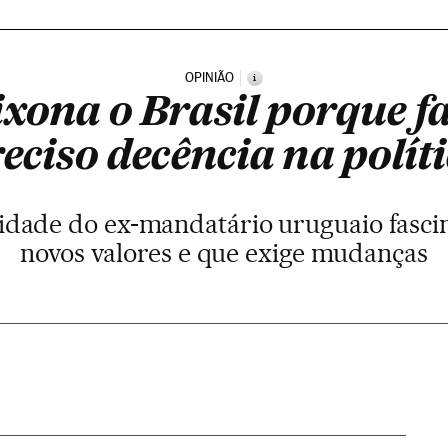
OPINIÃO
i
xona o Brasil porque fal
eciso decência na polít
icidade do ex-mandatário uruguaio fasc
novos valores e que exige mudanças