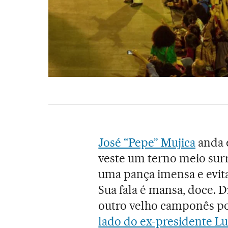
José “Pepe” Mujica
anda e
veste um terno meio surr
uma pança imensa e evita
Sua fala é mansa, doce. D
outro velho camponês pod
lado do ex-presidente Lu