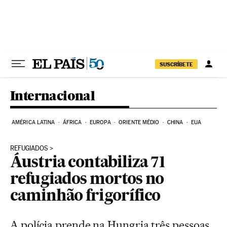
Pular para o conteúdo
SUSCRÍBETE
Internacional
AMÉRICA LATINA
ÁFRICA
EUROPA
ORIENTE MÉDIO
CHINA
EUA
REFUGIADOS
Áustria contabiliza 71
refugiados mortos no
caminhão frigorífico
A polícia prende na Hungria três pessoas