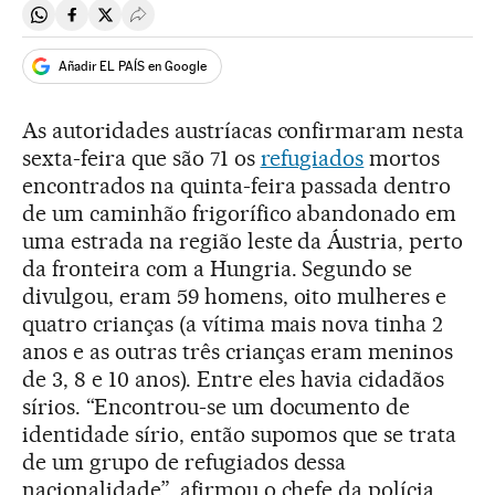
Compartir en Whatsapp
Compartir en Facebook
Compartir en Twitter
Desplegar Redes Sociales
Añadir EL PAÍS en Google
As autoridades austríacas confirmaram nesta
sexta-feira que são 71 os
refugiados
mortos
encontrados na quinta-feira passada dentro
de um caminhão frigorífico abandonado em
uma estrada na região leste da Áustria, perto
da fronteira com a Hungria. Segundo se
divulgou, eram 59 homens, oito mulheres e
quatro crianças (a vítima mais nova tinha 2
anos e as outras três crianças eram meninos
de 3, 8 e 10 anos). Entre eles havia cidadãos
sírios. “Encontrou-se um documento de
identidade sírio, então supomos que se trata
de um grupo de refugiados dessa
nacionalidade”, afirmou o chefe da polícia