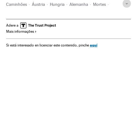
Caminhões
Áustria
Hungria
Alemanha
Mortes
Refugiados
Imigração
Europa Central
Vítimas
Vítimas guerra
Migração
Europa Ocidental
Veículos
Adere a
Mais informações
Demografia
Europa
Acontecimentos
Transporte
Conflitos
Sociedade
aquí
Si está interesado en licenciar este contenido, pinche