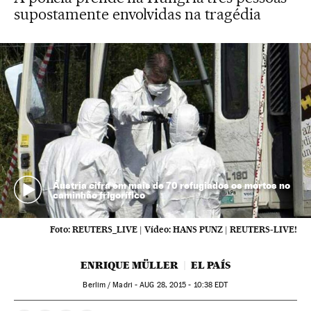
supostamente envolvidas na tragédia
Áustria cifra em mais de 70 refugiados os mortos no
caminhão frigorífico
Foto:
REUTERS_LIVE
|
Vídeo:
HANS PUNZ | REUTERS-LIVE!
ENRIQUE MÜLLER
EL PAÍS
Berlim / Madri -
AUG
28, 2015 - 10:38
EDT