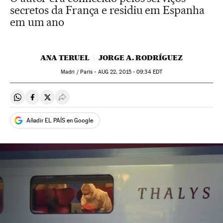
secretos da França e residiu em Espanha
em um ano
ANA TERUEL
JORGE A. RODRÍGUEZ
Madri / Paris -
AUG
22, 2015 - 09:34
EDT
Compartir en Whatsapp
Compartir en Facebook
Compartir en Twitter
Desplegar Redes Sociales
Añadir EL PAÍS en Google