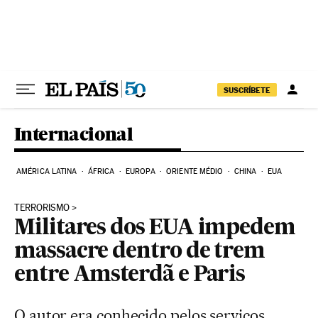
Pular para o conteúdo
SUSCRÍBETE
Internacional
AMÉRICA LATINA
ÁFRICA
EUROPA
ORIENTE MÉDIO
CHINA
EUA
TERRORISMO
Militares dos EUA impedem
massacre dentro de trem
entre Amsterdã e Paris
O autor era conhecido pelos serviços