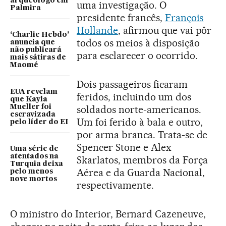
arqueólogo em
uma investigação. O
Palmira
presidente francês,
François
Hollande
, afirmou que vai pôr
‘Charlie Hebdo’
todos os meios à disposição
anuncia que
não publicará
para esclarecer o ocorrido.
mais sátiras de
Maomé
Dois passageiros ficaram
EUA revelam
feridos, incluindo um dos
que Kayla
Mueller foi
soldados norte-americanos.
escravizada
Um foi ferido à bala e outro,
pelo líder do EI
por arma branca. Trata-se de
Spencer Stone e Alex
Uma série de
atentados na
Skarlatos, membros da Força
Turquia deixa
Aérea e da Guarda Nacional,
pelo menos
nove mortos
respectivamente.
O ministro do Interior, Bernard Cazeneuve,