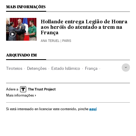
MAIS INFORMAÇÕES
Hollande entrega Legião de Honra
aos heróis do atentado a trem na
França
ANA TERUEL
| PARIS
ARQUIVADO EM
Tiroteios
Detenções
Estado Islâmico
França
Incidentes
terrorismo islâmico
Conflito Sunitas e Xiitas
Jihadismo
Europa Ocidental
Islã
Europa
Adere a
Mais informações
Acontecimentos
Grupos terroristas
Processo judicial
Terrorismo
Religião
Conflitos
Justiça
aquí
Si está interesado en licenciar este contenido, pinche