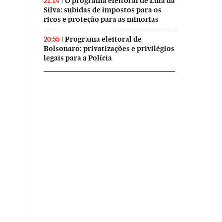
O programa eleitoral de Lula da
21:14
Silva: subidas de impostos para os
ricos e proteção para as minorias
Programa eleitoral de
20:55
Bolsonaro: privatizações e privilégios
legais para a Polícia