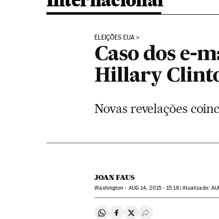
Internacional
ELEIÇÕES EUA
Caso dos e-ma
Hillary Clin
Novas revelações coin
JOAN FAUS
Washington -
AUG
14, 2015 - 15:18
atualizado:
AU
Compartir en Whatsapp
Compartir en Facebook
Compartir en Twitter
Desplegar Redes Soci