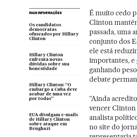
É muito cedo p
MAIS INFORMAÇÕES
Clinton manté
Os candidatos
democratas
passada, uma 
ofuscados por Hillary
Clinton
conjunto dos E
ele está reduz
Hillary Clinton
importantes, e
enfrenta novas
dúvidas sobre sua
ganhando peso 
honestidade
debate perman
Hillary Clinton: “O
embargo a Cuba deve
acabar de uma vez
“Ainda acredit
por todas”
vencer Clinton 
EUA divulgam e-mails
analista políti
de Hillary Clinton
sobre ataque em
no site do jorn
Benghazi
representaria 