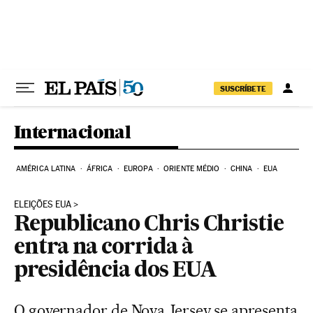
Pular para o conteúdo
SUSCRÍBETE
Internacional
AMÉRICA LATINA
ÁFRICA
EUROPA
ORIENTE MÉDIO
CHINA
EUA
ELEIÇÕES EUA
Republicano Chris Christie
entra na corrida à
presidência dos EUA
O governador de Nova Jersey se apresenta