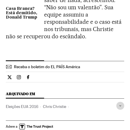
saber de nada, acrescentou:
“Não sou um valentão”. Sua
Casa Branca?
Está demitido,
equipe assumiu a
Donald Trump
responsabilidade e o caso está
nos tribunais, mas Christie
não se recuperou do escândalo.
Receba o boletim do EL PAÍS América
Internacional El País Brasil en Twitter
Internacional El País Brasil en Instagram
Internacional El País Brasil en Facebook
ARQUIVADO EM
Eleições EUA 2016
Chris Christie
Partido Republicano EUA
Eleições EUA
Eleições presidenciais
Eleições
Partidos políticos
Adere a