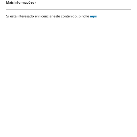
Mais informações
Política
Estados Unidos
América do Norte
América
aquí
Si está interesado en licenciar este contenido, pinche