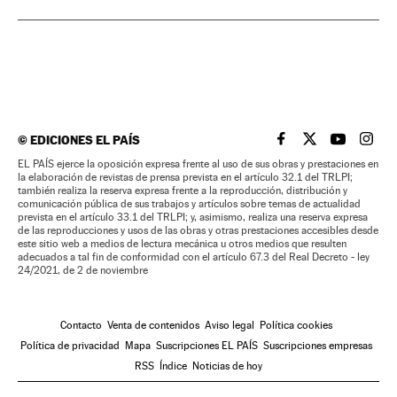
©
EDICIONES EL PAÍS
EL PAÍS BRASIL EN
EL PAÍS BRASI
EL PAÍS B
EL PA
EL PAÍS ejerce la oposición expresa frente al uso de sus obras y prestaciones en
la elaboración de revistas de prensa prevista en el artículo 32.1 del TRLPI;
también realiza la reserva expresa frente a la reproducción, distribución y
comunicación pública de sus trabajos y artículos sobre temas de actualidad
prevista en el artículo 33.1 del TRLPI; y, asimismo, realiza una reserva expresa
de las reproducciones y usos de las obras y otras prestaciones accesibles desde
este sitio web a medios de lectura mecánica u otros medios que resulten
adecuados a tal fin de conformidad con el artículo 67.3 del Real Decreto - ley
24/2021, de 2 de noviembre
Contacto
Venta de contenidos
Aviso legal
Política cookies
Política de privacidad
Mapa
Suscripciones EL PAÍS
Suscripciones empresas
RSS
Índice
Noticias de hoy