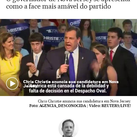
como a face mais amável do partido
Chris Christie anuncia sua candidatura em Nova
Jersey.
Chris Christie anuncia sua candidatura em Nova Jersey.
Foto:
AGENCIA_DESCONOCIDA
|
Vídeo:
REUTERS/LIVE!