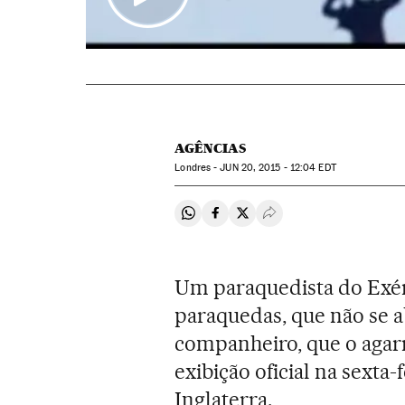
AGÊNCIAS
Londres -
JUN
20, 2015 - 12:04
EDT
Compartir en Whatsapp
Compartir en Facebook
Compartir en Twitter
Desplegar Redes Soci
Um paraquedista do Exérc
paraquedas, que não se ab
companheiro, que o aga
exibição oficial na sexta
Inglaterra.