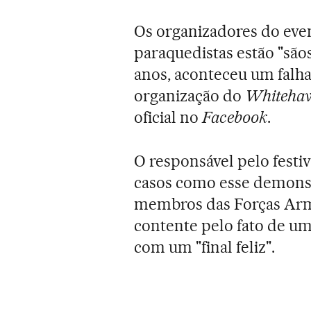
Os organizadores do eve
paraquedistas estão "sãos
anos, aconteceu um falh
organização do
Whitehav
oficial no
Facebook
.
O responsável pelo festi
casos como esse demonstr
membros das Forças Arm
contente pelo fato de u
com um "final feliz".