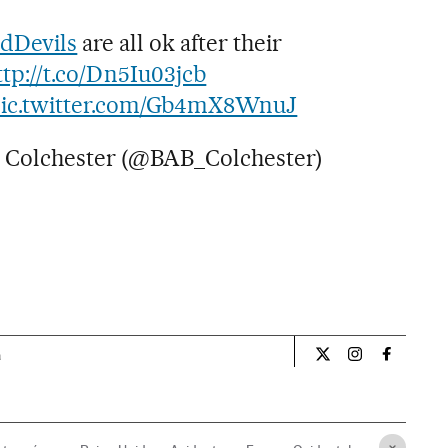
dDevils
are all ok after their
ttp://t.co/Dn5Iu03jcb
ic.twitter.com/Gb4mX8WnuJ
 Colchester (@BAB_Colchester)
a
Internacional El Pa
Internacional
Internac