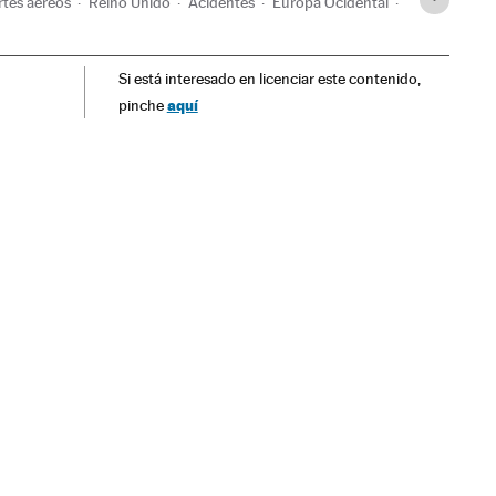
rtes aéreos
Reino Unido
Acidentes
Europa Ocidental
Si está interesado en licenciar este contenido,
aquí
pinche