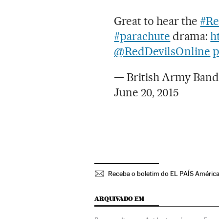
Great to hear the
#Re
#parachute
drama:
h
@RedDevilsOnline
p
— British Army Band
June 20, 2015
Receba o boletim do EL PAÍS Améric
ARQUIVADO EM