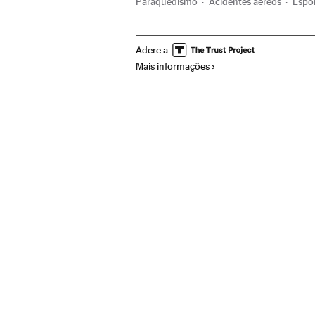
Paraquedismo
Acidentes aéreos
Espo
Europa
Acontecimentos
Esportes
Adere a
Mais informações