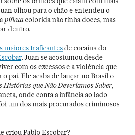
m sobre os brindes que caiam com mais
 Juan olhou para o chão e entendeu o
 a
piñata
colorida não tinha doces, mas
ar dentro.
s maiores traficantes
de cocaína do
Escobar
, Juan se acostumou desde
iver com os excessos e a violência que
 pai. Ele acaba de lançar no Brasil o
s Histórias que Não Deveríamos Saber
,
aneta, onde conta a infância ao lado
 foi um dos mais procurados criminosos
e criou Pablo Escobar?