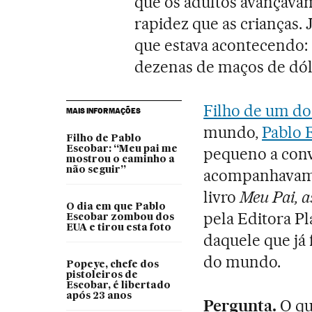
que os adultos avançava
rapidez que as crianças.
que estava acontecendo:
dezenas de maços de dól
Filho de um do
MAIS INFORMAÇÕES
mundo,
Pablo 
Filho de Pablo
Escobar: “Meu pai me
pequeno a conv
mostrou o caminho a
não seguir”
acompanhavam o
livro
Meu Pai, a
O dia em que Pablo
pela Editora Pl
Escobar zombou dos
EUA e tirou esta foto
daquele que já
do mundo.
Popeye, chefe dos
pistoleiros de
Escobar, é libertado
após 23 anos
Pergunta.
O qu