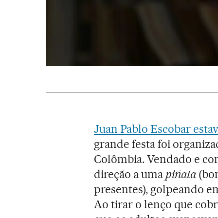
Juan Pablo Escobar estava
grande festa foi organiza
Colômbia. Vendado e com
direção a uma
piñata
(bo
presentes), golpeando em
Ao tirar o lenço que cob