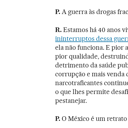
P.
A guerra às drogas fra
R.
Estamos há 40 anos v
ininterruptos dessa guer
ela não funciona. E pior 
pior qualidade, destrui
detrimento da saúde publ
corrupção e mais venda d
narcotraficantes contin
o que lhes permite desa
pestanejar.
P.
O México é um retrato 