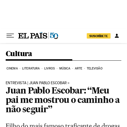
Pular para o conteúdo
SUSCRÍBETE
Cultura
CINEMA
LITERATURA
LIVROS
MÚSICA
ARTE
TELEVISÃO
ENTREVISTA | JUAN PABLO ESCOBAR
Juan Pablo Escobar: “Meu
pai me mostrou o caminho a
não seguir”
Filho do mais famoso traficante de drogas