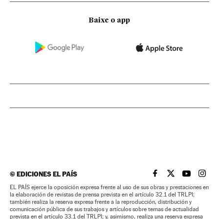
Baixe o app
©
EDICIONES EL PAÍS
EL PAÍS BRASIL EN
EL PAÍS BRASI
EL PAÍS B
EL PA
EL PAÍS ejerce la oposición expresa frente al uso de sus obras y prestaciones en
la elaboración de revistas de prensa prevista en el artículo 32.1 del TRLPI;
también realiza la reserva expresa frente a la reproducción, distribución y
comunicación pública de sus trabajos y artículos sobre temas de actualidad
prevista en el artículo 33.1 del TRLPI; y, asimismo, realiza una reserva expresa