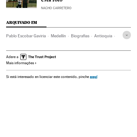
esta foto
NACHO CARRETERO
ARQUIVADO EM
Pablo Escobar Gaviria
Medellín
Biografias
Antioquia
Narcotráfico
Colômbia
Livros
Literatura
América do Sul
América Latina
Delitos saúde pública
Adere a
Mais informações
América
Cultura
Delitos
Justiça
aquí
Si está interesado en licenciar este contenido, pinche