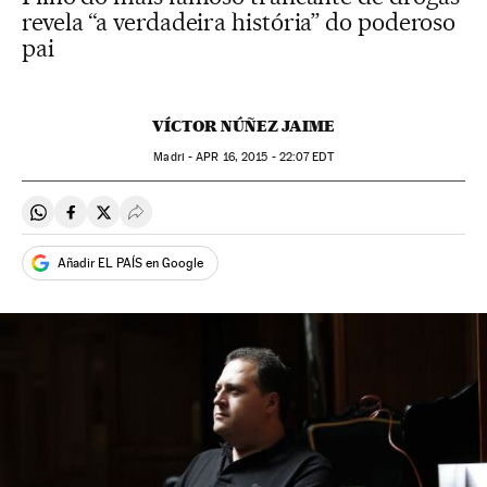
revela “a verdadeira história” do poderoso
pai
VÍCTOR NÚÑEZ JAIME
Madri -
APR
16, 2015 - 22:07
EDT
Compartir en Whatsapp
Compartir en Facebook
Compartir en Twitter
Desplegar Redes Sociales
Añadir EL PAÍS en Google