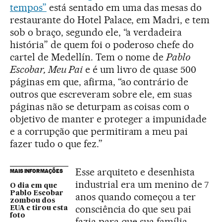
tempos”
está sentado em uma das mesas do
restaurante do Hotel Palace, em Madri, e tem
sob o braço, segundo ele, “a verdadeira
história” de quem foi o poderoso chefe do
cartel de Medellín. Tem o nome de
Pablo
Escobar, Meu Pai
e é um livro de quase 500
páginas em que, afirma, “ao contrário de
outros que escreveram sobre ele, em suas
páginas não se deturpam as coisas com o
objetivo de manter e proteger a impunidade
e a corrupção que permitiram a meu pai
fazer tudo o que fez.”
Esse arquiteto e desenhista
MAIS INFORMAÇÕES
industrial era um menino de 7
O dia em que
Pablo Escobar
anos quando começou a ter
zombou dos
consciência do que seu pai
EUA e tirou esta
foto
fazia para que sua família