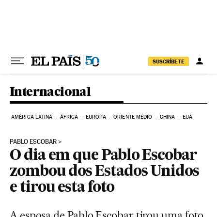
Pular para o conteúdo
SUSCRÍBETE
Internacional
AMÉRICA LATINA
ÁFRICA
EUROPA
ORIENTE MÉDIO
CHINA
EUA
PABLO ESCOBAR
O dia em que Pablo Escobar
zombou dos Estados Unidos
e tirou esta foto
A esposa de Pablo Escobar tirou uma foto