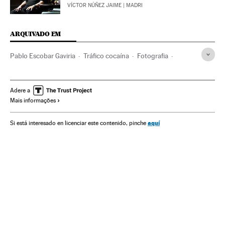
VÍCTOR NÚÑEZ JAIME
| MADRI
ARQUIVADO EM
Pablo Escobar Gaviria
Tráfico cocaína
Fotografia
Narcotraficantes
Colômbia
Narcotráfico
Delitos saúde pública
América do Sul
América Latina
Adere a
Mais informações
América
Delitos
Justiça
aquí
Si está interesado en licenciar este contenido, pinche