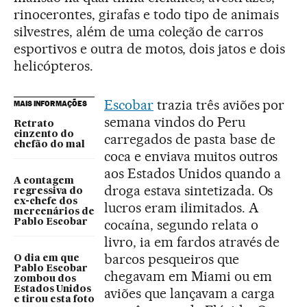
rinocerontes, girafas e todo tipo de animais
silvestres, além de uma coleção de carros
esportivos e outra de motos, dois jatos e dois
helicópteros.
Escobar
trazia três aviões por
MAIS INFORMAÇÕES
semana vindos do Peru
Retrato
cinzento do
carregados de pasta base de
chefão do mal
coca e enviava muitos outros
aos Estados Unidos quando a
A contagem
droga estava sintetizada. Os
regressiva do
ex-chefe dos
lucros eram ilimitados. A
mercenários de
cocaína, segundo relata o
Pablo Escobar
livro, ia em fardos através de
barcos pesqueiros que
O dia em que
Pablo Escobar
chegavam em Miami ou em
zombou dos
Estados Unidos
aviões que lançavam a carga
e tirou esta foto