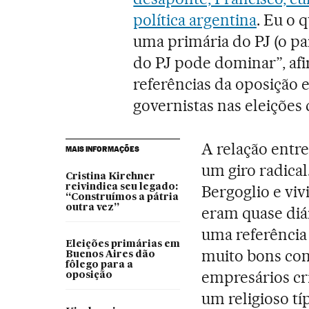
política argentina
. Eu o 
uma primária do PJ (o pa
do PJ pode dominar”, afi
referências da oposição e
governistas nas eleições 
A relação entre
MAIS INFORMAÇÕES
um giro radical
Cristina Kirchner
reivindica seu legado:
Bergoglio e vi
“Construímos a pátria
outra vez”
eram quase diár
uma referência
Eleições primárias em
muito bons con
Buenos Aires dão
fôlego para a
empresários crí
oposição
um religioso tí