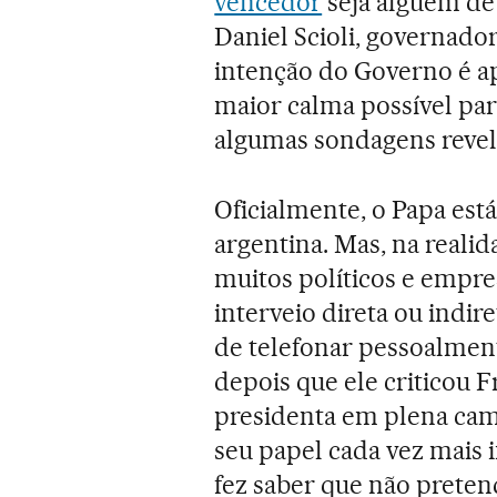
vencedor
seja alguém de 
Daniel Scioli, governado
intenção do Governo é a
maior calma possível pa
algumas sondagens revel
Oficialmente, o Papa está
argentina. Mas, na reali
muitos políticos e empre
interveio direta ou indi
de telefonar pessoalment
depois que ele criticou 
presidenta em plena camp
seu papel cada vez mais i
fez saber que não pretend