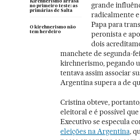
Kirchnerismo arrasa
grande influênc
no primeiro teste: as
primárias de Salta
radicalmente e 
Papa para trans
O kirchnerismo não
tem herdeiro
peronista e ap
dois acreditam
manchete de segunda-feir
kirchnerismo, pegando u
tentava assim associar su
Argentina supera a de qu
Cristina obteve, portant
eleitoral e é possível qu
Executivo se especula co
eleições na Argentina
, q