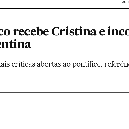
AMÉ
co recebe Cristina e in
entina
s críticas abertas ao pontífice, referên