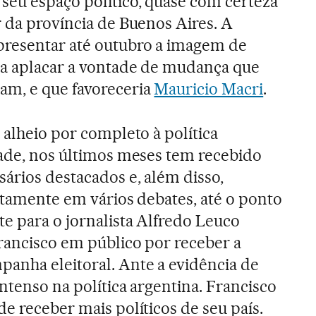
seu espaço político, quase com certeza
r da província de Buenos Aires. A
presentar até outubro a imagem de
ra aplacar a vontade de mudança que
am, e que favoreceria
Mauricio Macri
.
 alheio por completo à política
dade, nos últimos meses tem recebido
sários destacados e, além disso,
retamente em vários debates, até o ponto
e para o jornalista Alfredo Leuco
Francisco em público por receber a
anha eleitoral. Ante a evidência de
ntenso na política argentina. Francisco
e receber mais políticos de seu país.