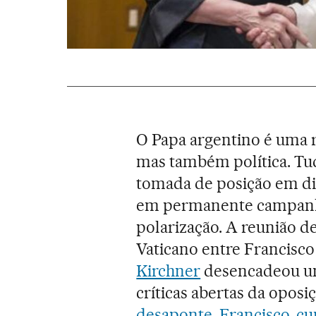
O Papa argentino é uma r
mas também política. Tud
tomada de posição em di
em permanente campanha
polarização. A reunião 
Vaticano entre Francisco
Kirchner
desencadeou um
críticas abertas da oposi
desaponte, Francisco, c