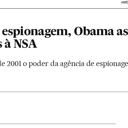
AMÉ
e espionagem, Obama ass
s à NSA
de 2001 o poder da agência de espionage