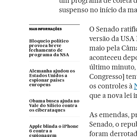
um programa de coleta d
suspenso no início da m
O Senado ratifi
MAIS INFORMAÇÕES
versão da USA
Bloqueio político
provoca breve
maio pela Câma
fechamento de
programa da NSA
aconteceu depo
último minuto, 
Alemanha ajudou os
Congresso] ten
Estados Unidos a
espionar países
os controles à
europeus
que a nova lei 
Obama busca ajuda no
Vale do Silício contra
os ciberataques
As emendas, pr
Senado, o repu
Apple blinda o iPhone
6 contra a
foram derrotad
espionagem