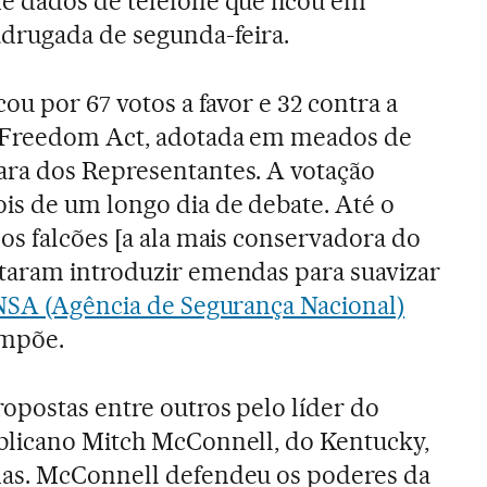
e dados de telefone que ficou em
adrugada de segunda-feira.
cou por 67 votos a favor e 32 contra a
 Freedom Act, adotada em meados de
ra dos Representantes. A votação
is de um longo dia de debate. Até o
os falcões [a ala mais conservadora do
taram introduzir emendas para suavizar
NSA (Agência de Segurança Nacional)
impõe.
opostas entre outros pelo líder do
blicano Mitch McConnell, do Kentucky,
as. McConnell defendeu os poderes da