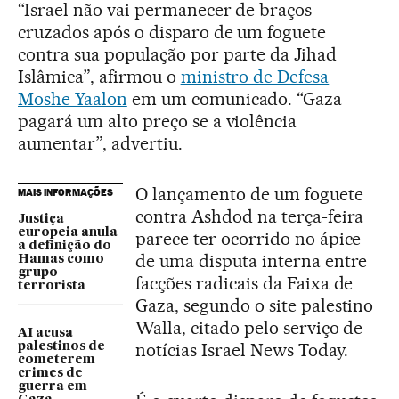
“Israel não vai permanecer de braços
cruzados após o disparo de um foguete
contra sua população por parte da Jihad
Islâmica”, afirmou o
ministro de Defesa
Moshe Yaalon
em um comunicado. “Gaza
pagará um alto preço se a violência
aumentar”, advertiu.
O lançamento de um foguete
MAIS INFORMAÇÕES
contra Ashdod na terça-feira
Justiça
europeia anula
parece ter ocorrido no ápice
a definição do
de uma disputa interna entre
Hamas como
grupo
facções radicais da Faixa de
terrorista
Gaza, segundo o site palestino
Walla, citado pelo serviço de
AI acusa
notícias Israel News Today.
palestinos de
cometerem
crimes de
guerra em