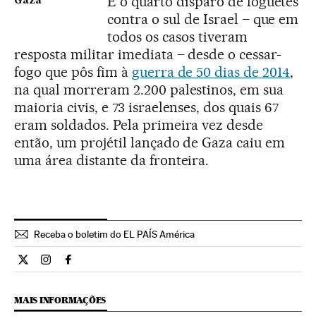
É o quarto disparo de foguetes
Gaza
contra o sul de Israel – que em
todos os casos tiveram
resposta militar imediata – desde o cessar-
fogo que pôs fim à
guerra de 50 dias de 2014
,
na qual morreram 2.200 palestinos, em sua
maioria civis, e 73 israelenses, dos quais 67
eram soldados. Pela primeira vez desde
então, um projétil lançado de Gaza caiu em
uma área distante da fronteira.
Receba o boletim do EL PAÍS América
Internacional El País Brasil en Twitter
Internacional El País Brasil en Instagram
Internacional El País Brasil en Facebook
MAIS INFORMAÇÕES