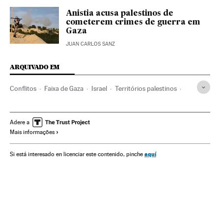
Anistia acusa palestinos de
cometerem crimes de guerra em
Gaza
JUAN CARLOS SANZ
ARQUIVADO EM
Conflitos
Faixa de Gaza
Israel
Territórios palestinos
Conflito árabe-israelense
Geopolítica
Palestina
Oriente médio
Ásia
Política
Adere a
Mais informações
aquí
Si está interesado en licenciar este contenido, pinche