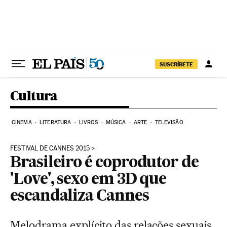
Pular para o conteúdo
SUSCRÍBETE
Cultura
CINEMA
LITERATURA
LIVROS
MÚSICA
ARTE
TELEVISÃO
FESTIVAL DE CANNES 2015
Brasileiro é coprodutor de
'Love', sexo em 3D que
escandaliza Cannes
Melodrama explícito das relações sexuais