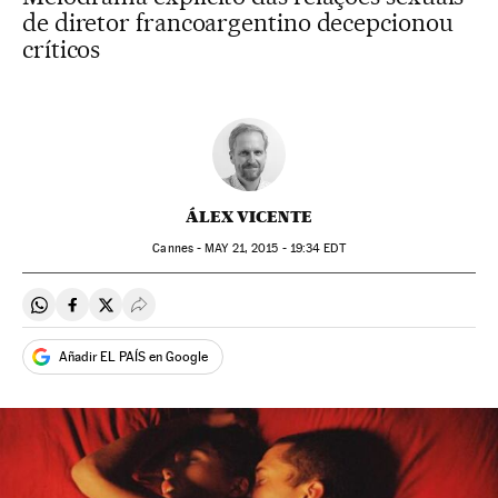
de diretor francoargentino decepcionou
críticos
ÁLEX VICENTE
Cannes -
MAY
21, 2015 - 19:34
EDT
Compartir en Whatsapp
Compartir en Facebook
Compartir en Twitter
Desplegar Redes Sociales
Añadir EL PAÍS en Google