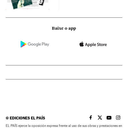
Baixe o app
©
EDICIONES EL PAÍS
EL PAÍS BRASIL EN
EL PAÍS BRASI
EL PAÍS B
EL PA
EL PAÍS ejerce la oposición expresa frente al uso de sus obras y prestaciones en