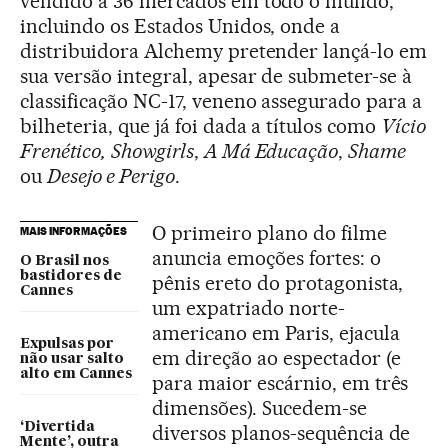
vendido a 36 mercados em todo o mundo,
incluindo os Estados Unidos, onde a
distribuidora Alchemy pretender lançá-lo em
sua versão integral, apesar de submeter-se à
classificação NC-17, veneno assegurado para a
bilheteria, que já foi dada a títulos como
Vício
Frenético,
Showgirls
,
A Má Educação
,
Shame
ou
Desejo e Perigo
.
O primeiro plano do filme
MAIS INFORMAÇÕES
anuncia emoções fortes: o
O Brasil nos
bastidores de
pênis ereto do protagonista,
Cannes
um expatriado norte-
americano em Paris, ejacula
Expulsas por
em direção ao espectador (e
não usar salto
alto em Cannes
para maior escárnio, em três
dimensões). Sucedem-se
‘Divertida
diversos planos-sequência de
Mente’, outra