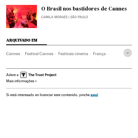
O Brasil nos bastidores de Cannes
CAMILA MORAES
| SÃO PAULO
ARQUIVADO EM
Cannes
Festival Cannes
Festivais cinema
França
Festivais
Brasil
Cinema
América do Sul
América Latina
Europa Ocidental
Eventos
América
Adere a
Mais informações
Europa
Sexo
Sexualidade
Sociedade
Festival Cannes 2015
aquí
Si está interesado en licenciar este contenido, pinche