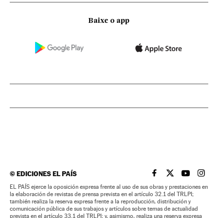
Baixe o app
©
EDICIONES EL PAÍS
EL PAÍS BRASIL EN
EL PAÍS BRASI
EL PAÍS B
EL PA
EL PAÍS ejerce la oposición expresa frente al uso de sus obras y prestaciones en
la elaboración de revistas de prensa prevista en el artículo 32.1 del TRLPI;
también realiza la reserva expresa frente a la reproducción, distribución y
comunicación pública de sus trabajos y artículos sobre temas de actualidad
prevista en el artículo 33.1 del TRLPI; y, asimismo, realiza una reserva expresa