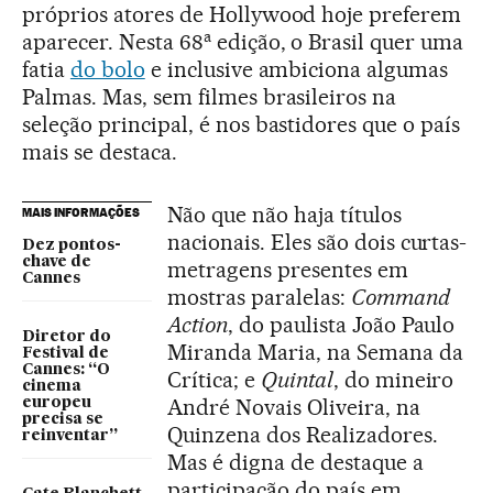
próprios atores de Hollywood hoje preferem
a
aparecer. Nesta 68
edição, o Brasil quer uma
fatia
do bolo
e inclusive ambiciona algumas
Palmas. Mas, sem filmes brasileiros na
seleção principal, é nos bastidores que o país
mais se destaca.
Não que não haja títulos
MAIS INFORMAÇÕES
nacionais. Eles são dois curtas-
Dez pontos-
chave de
metragens presentes em
Cannes
mostras paralelas:
Command
Action
, do paulista João Paulo
Diretor do
Miranda Maria, na Semana da
Festival de
Cannes: “O
Crítica; e
Quintal
, do mineiro
cinema
André Novais Oliveira, na
europeu
precisa se
Quinzena dos Realizadores.
reinventar”
Mas é digna de destaque a
participação do país em