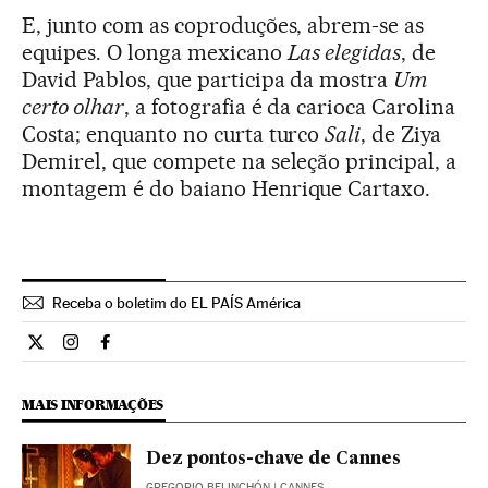
E, junto com as coproduções, abrem-se as
equipes. O longa mexicano
Las elegidas
, de
David Pablos, que participa da mostra
Um
certo olhar
, a fotografia é da carioca Carolina
Costa; enquanto no curta turco
Sali
, de Ziya
Demirel, que compete na seleção principal, a
montagem é do baiano Henrique Cartaxo.
Receba o boletim do EL PAÍS América
Cultura El País Brasil en Twitter
Cultura El País Brasil en Instagram
Cultura El País Brasil en Facebook
MAIS INFORMAÇÕES
Dez pontos-chave de Cannes
GREGORIO BELINCHÓN
| CANNES