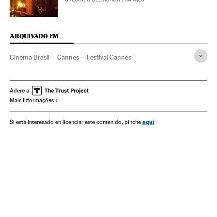
ARQUIVADO EM
Cinema Brasil
Cannes
Festival Cannes
Festivais cinema
Filmes
França
Festivais
Cinema Latino-americano
Cinema
Europa Ocidental
Adere a
Mais informações
Eventos
Europa
Sociedade
Festival Cannes 2015
Santiago Mitre
aquí
Si está interesado en licenciar este contenido, pinche