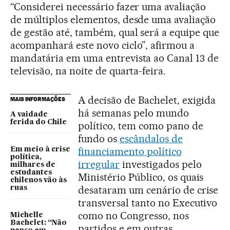
“Considerei necessário fazer uma avaliação
de múltiplos elementos, desde uma avaliação
de gestão até, também, qual será a equipe que
acompanhará este novo ciclo”, afirmou a
mandatária em uma entrevista ao Canal 13 de
televisão, na noite de quarta-feira.
A decisão de Bachelet, exigida
MAIS INFORMAÇÕES
há semanas pelo mundo
A vaidade
ferida do Chile
político, tem como pano de
fundo os
escândalos de
financiamento político
Em meio à crise
política,
irregular
investigados pelo
milhares de
estudantes
Ministério Público, os quais
chilenos vão às
desataram um cenário de crise
ruas
transversal tanto no Executivo
como no Congresso, nos
Michelle
Bachelet: “Não
partidos e em outras