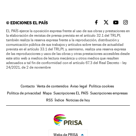
©
EDICIONES EL PAÍS
EL PAÍS BRASIL EN
EL PAÍS BRASI
EL PAÍS B
EL PA
EL PAÍS ejerce la oposición expresa frente al uso de sus obras y prestaciones en
la elaboración de revistas de prensa prevista en el artículo 32.1 del TRLPI;
también realiza la reserva expresa frente a la reproducción, distribución y
comunicación pública de sus trabajos y artículos sobre temas de actualidad
prevista en el artículo 33.1 del TRLPI; y, asimismo, realiza una reserva expresa
de las reproducciones y usos de las obras y otras prestaciones accesibles desde
este sitio web a medios de lectura mecánica u otros medios que resulten
adecuados a tal fin de conformidad con el artículo 67.3 del Real Decreto - ley
24/2021, de 2 de noviembre
Contacto
Venta de contenidos
Aviso legal
Política cookies
Política de privacidad
Mapa
Suscripciones EL PAÍS
Suscripciones empresas
RSS
Índice
Noticias de hoy
Webs de PRISA