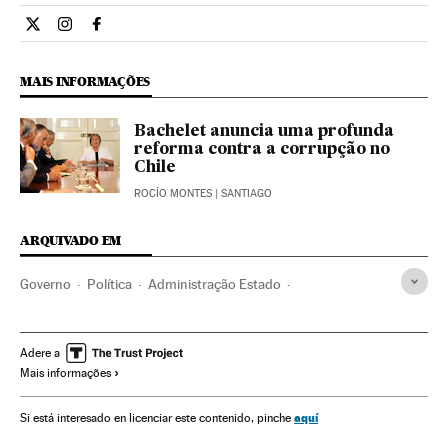
Internacional El País Brasil en Twitter
Internacional El País Brasil en Instagram
Internacional El País Brasil en Facebook
MAIS INFORMAÇÕES
Bachelet anuncia uma profunda
reforma contra a corrupção no
Chile
ROCÍO MONTES
| SANTIAGO
ARQUIVADO EM
Governo
Política
Administração Estado
Administração pública
Michelle Bachelet
Crises políticas
Demissões políticas
Chile
Adere a
Mais informações
América do Sul
América Latina
Partidos políticos
Conflitos políticos
América
aquí
Si está interesado en licenciar este contenido, pinche