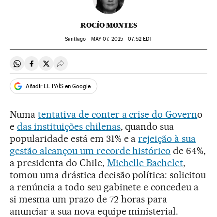
ROCÍO MONTES
Santiago -
MAY
07, 2015 - 07:52
EDT
Compartir en Whatsapp
Compartir en Facebook
Compartir en Twitter
Desplegar Redes Sociales
Añadir EL PAÍS en Google
Numa
tentativa de conter a crise do Govern
o
e
das instituições chilenas
, quando sua
popularidade está em 31% e a
rejeição à sua
gestão alcançou um recorde histórico
de 64%,
a presidenta do Chile,
Michelle Bachelet
,
tomou uma drástica decisão política: solicitou
a renúncia a todo seu gabinete e concedeu a
si mesma um prazo de 72 horas para
anunciar a sua nova equipe ministerial.