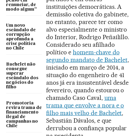
penso em
renunciar, de
instituições democráticas. A
modo algum”
demissão coletiva do gabinete,
no entanto, parece ter como
Um novo
alvo especialmente o ministro
escândalo de
corrupção
do Interior, Rodrigo Peñailillo.
aprofunda a
Considerado seu afilhado
crise política
no Chile
político e
homem-chave do
segundo mandato de Bachelet
,
Bachelet não
iniciado em março de 2014, a
consegue
superar
situação do engenheiro de 41
escândalo dos
anos já era insustentável desde
negócios do
filho
fevereiro, quando estourou o
chamado Caso Caval,
uma
Promotoria
trama que envolve a nora e o
revira trama de
filho mais velho de Bachelet
,
financiamento
ilegal de
Sebastián Dávalos, e que
campanhas no
Chile
derrubou a confiança popular
na presidenta.