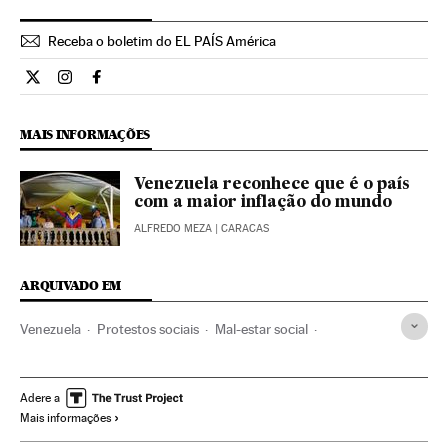
Receba o boletim do EL PAÍS América
Internacional El País Brasil en Twitter
Internacional El País Brasil en Instagram
Internacional El País Brasil en Facebook
MAIS INFORMAÇÕES
Venezuela reconhece que é o país
com a maior inflação do mundo
ALFREDO MEZA
| CARACAS
ARQUIVADO EM
Venezuela
Protestos sociais
Mal-estar social
América do Sul
América Latina
América
Problemas sociais
Sociedade
Nicolás Maduro
Adere a
Mais informações