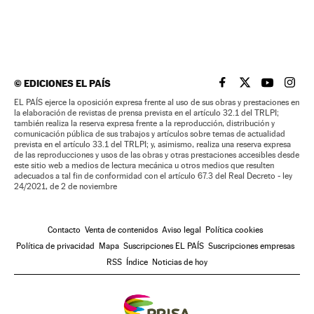
©
EDICIONES EL PAÍS
EL PAÍS BRASIL EN
EL PAÍS BRASI
EL PAÍS B
EL PA
EL PAÍS ejerce la oposición expresa frente al uso de sus obras y prestaciones en
la elaboración de revistas de prensa prevista en el artículo 32.1 del TRLPI;
también realiza la reserva expresa frente a la reproducción, distribución y
comunicación pública de sus trabajos y artículos sobre temas de actualidad
prevista en el artículo 33.1 del TRLPI; y, asimismo, realiza una reserva expresa
de las reproducciones y usos de las obras y otras prestaciones accesibles desde
este sitio web a medios de lectura mecánica u otros medios que resulten
adecuados a tal fin de conformidad con el artículo 67.3 del Real Decreto - ley
24/2021, de 2 de noviembre
Contacto
Venta de contenidos
Aviso legal
Política cookies
Política de privacidad
Mapa
Suscripciones EL PAÍS
Suscripciones empresas
RSS
Índice
Noticias de hoy