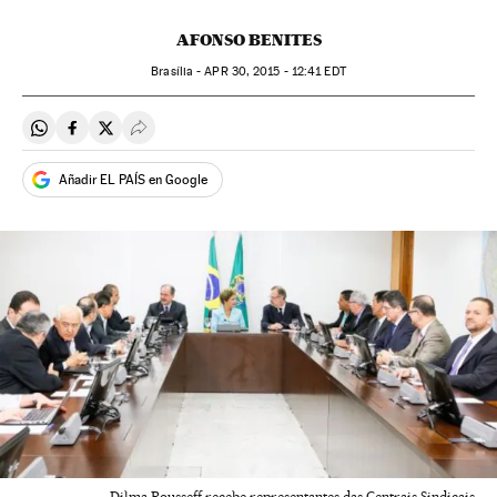
AFONSO BENITES
Brasília -
APR
30, 2015 - 12:41
EDT
Compartir en Whatsapp
Compartir en Facebook
Compartir en Twitter
Desplegar Redes Sociales
Añadir EL PAÍS en Google
Dilma Rousseff recebe representantes das Centrais Sindicais