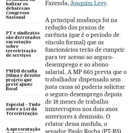
Fazenda,
Joaquim Levy
.
balizar os
debates no
Congresso
Nacional
A principal mudança foi na
redução dos prazos de
PT e sindicatos
carência (que é o período de
são derrotados
vínculo formal) que os
em votação
sobre
funcionários terão de cumprir
terceirização
de serviços
para ter acesso ao seguro-
desemprego e ao abono
salarial. A MP 665 previa que o
PMDB desafia
Dilma e devolve
trabalhador dispensado sem
projeto que
prevê ajuste
justa causa só poderia solicitar
fiscal
o seguro-desemprego depois
de 18 meses de trabalho
Especial – Tudo
ininterruptos nos dois anos
sobre a Lei da
Terceirização
anteriores à demissão. O
relator dessa medida, o
A apresentação
senador Paulo Rocha (PT-RS)