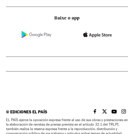
Baixe o app
©
EDICIONES EL PAÍS
EL PAÍS BRASIL EN
EL PAÍS BRASI
EL PAÍS B
EL PA
EL PAÍS ejerce la oposición expresa frente al uso de sus obras y prestaciones en
la elaboración de revistas de prensa prevista en el artículo 32.1 del TRLPI;
también realiza la reserva expresa frente a la reproducción, distribución y
comunicación pública de sus trabajos y artículos sobre temas de actualidad