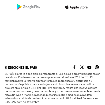
©
EDICIONES EL PAÍS
EL PAÍS BRASIL EN
EL PAÍS BRASI
EL PAÍS B
EL PA
EL PAÍS ejerce la oposición expresa frente al uso de sus obras y prestaciones en
la elaboración de revistas de prensa prevista en el artículo 32.1 del TRLPI;
también realiza la reserva expresa frente a la reproducción, distribución y
comunicación pública de sus trabajos y artículos sobre temas de actualidad
prevista en el artículo 33.1 del TRLPI; y, asimismo, realiza una reserva expresa
de las reproducciones y usos de las obras y otras prestaciones accesibles desde
este sitio web a medios de lectura mecánica u otros medios que resulten
adecuados a tal fin de conformidad con el artículo 67.3 del Real Decreto - ley
24/2021, de 2 de noviembre