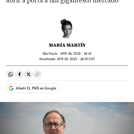
abrir a porta a um gigantesco mercado
MARÍA MARTÍN
São Paulo -
APR
26, 2015 - 18:14
atualizado:
APR
26, 2015 - 18:25
EDT
Compartir en Whatsapp
Compartir en Facebook
Compartir en Twitter
Desplegar Redes Sociales
Añadir EL PAÍS en Google