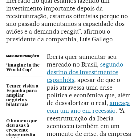
mercado no qual estamos fazendo um
investimento importante depois da
reestruturação, estamos otimistas porque no
ano passado aumentamos a capacidade dos
aviões e a demanda reagiu”, afirmou o
presidente da companhia, Luis Gallego.
Iberia quer aumentar seu
MAIS INFORMAÇÕES
mercado no Brasil,
segundo
‘Imagine in the
World Cup’
destino dos investimentos
espanhóis
, apesar de que o
país atravessa uma crise
Temer visita a
Espanha para
política e econômica que, além
ampliar
negócios
de desvalorizar o real,
ameaça
bilaterais
com um ano em recessão
. “A
reestruturação da Iberia
O homem que
aconteceu também em um
deu asas à
crescente
momento de crise, da empresa
classe média