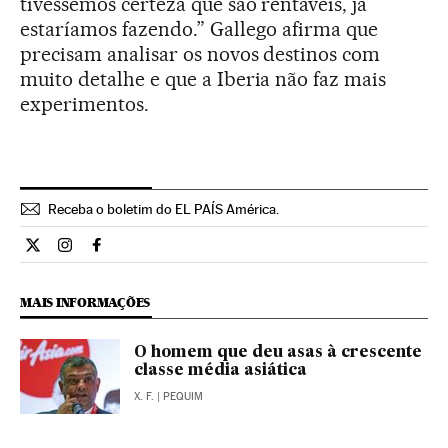
tivéssemos certeza que são rentáveis, já
estaríamos fazendo.” Gallego afirma que
precisam analisar os novos destinos com
muito detalhe e que a Iberia não faz mais
experimentos.
Receba o boletim do EL PAÍS América.
Economia El País Brasil en Twitter
Economia El País Brasil en Instagram
Economia El País Brasil en Facebook
MAIS INFORMAÇÕES
O homem que deu asas à crescente
classe média asiática
X. F.
| PEQUIM