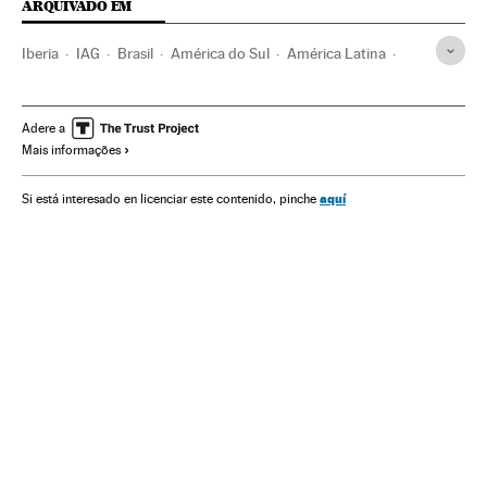
ARQUIVADO EM
Iberia
IAG
Brasil
América do Sul
América Latina
Espanha
América
Linhas aéreas
Empresas transporte
Transporte aéreo
Empresas
Economia
Transporte
Adere a
Mais informações
aquí
Si está interesado en licenciar este contenido, pinche