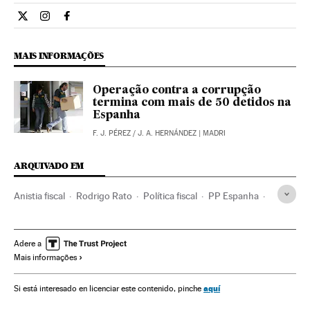
Internacional El País Brasil en Twitter
Internacional El País Brasil en Instagram
Internacional El País Brasil en Facebook
MAIS INFORMAÇÕES
Operação contra a corrupção
termina com mais de 50 detidos na
Espanha
F. J. PÉREZ
/
J. A. HERNÁNDEZ
| MADRI
ARQUIVADO EM
Anistia fiscal
Rodrigo Rato
Política fiscal
PP Espanha
Fazenda pública
Política econômica
Espanha
Partidos políticos
Finanças públicas
Política
Adere a
Mais informações
Economia
Finanças
aquí
Si está interesado en licenciar este contenido, pinche