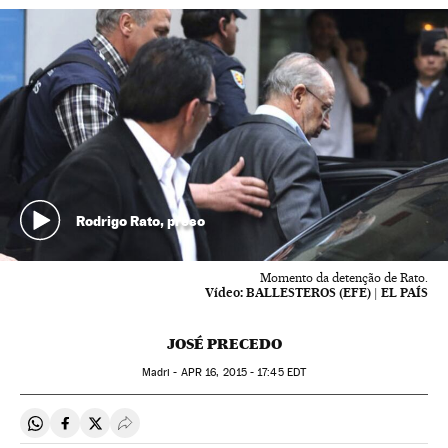
Rodrigo Rato, preso
Momento da detenção de Rato.
Vídeo:
BALLESTEROS (EFE) | EL PAÍS
JOSÉ PRECEDO
Madri -
APR
16, 2015 - 17:45
EDT
Compartir en Whatsapp
Compartir en Facebook
Compartir en Twitter
Desplegar Redes Sociales