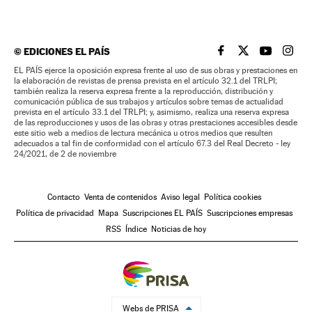
©
EDICIONES EL PAÍS
EL PAÍS BRASIL EN
EL PAÍS BRASI
EL PAÍS B
EL PA
EL PAÍS ejerce la oposición expresa frente al uso de sus obras y prestaciones en
la elaboración de revistas de prensa prevista en el artículo 32.1 del TRLPI;
también realiza la reserva expresa frente a la reproducción, distribución y
comunicación pública de sus trabajos y artículos sobre temas de actualidad
prevista en el artículo 33.1 del TRLPI; y, asimismo, realiza una reserva expresa
de las reproducciones y usos de las obras y otras prestaciones accesibles desde
este sitio web a medios de lectura mecánica u otros medios que resulten
adecuados a tal fin de conformidad con el artículo 67.3 del Real Decreto - ley
24/2021, de 2 de noviembre
Contacto
Venta de contenidos
Aviso legal
Política cookies
Política de privacidad
Mapa
Suscripciones EL PAÍS
Suscripciones empresas
RSS
Índice
Noticias de hoy
Webs de PRISA