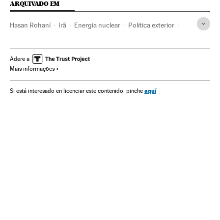
ARQUIVADO EM
Hasan Rohaní
Irã
Energia nuclear
Política exterior
Estados Unidos
Oriente médio
América do Norte
Ásia
América
Relações exteriores
Energia
Adere a
Mais informações
aquí
Si está interesado en licenciar este contenido, pinche