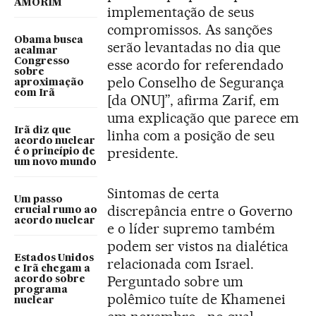
AMORIM
implementação de seus
compromissos. As sanções
Obama busca
serão levantadas no dia que
acalmar
Congresso
esse acordo for referendado
sobre
pelo Conselho de Segurança
aproximação
com Irã
[da ONU]”, afirma Zarif, em
uma explicação que parece em
Irã diz que
linha com a posição de seu
acordo nuclear
presidente.
é o princípio de
um novo mundo
Sintomas de certa
Um passo
discrepância entre o Governo
crucial rumo ao
acordo nuclear
e o líder supremo também
podem ser vistos na dialética
Estados Unidos
relacionada com Israel.
e Irã chegam a
Perguntado sobre um
acordo sobre
programa
polêmico tuíte de Khamenei
nuclear