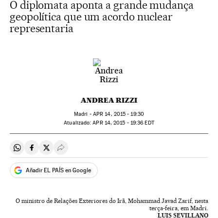
O diplomata aponta a grande mudança
geopolítica que um acordo nuclear
representaria
ANDREA RIZZI
Madri -
APR
14, 2015 - 19:30
atualizado:
APR
14, 2015 - 19:36
EDT
Compartir en Whatsapp
Compartir en Facebook
Compartir en Twitter
Desplegar Redes Sociales
Añadir EL PAÍS en Google
O ministro de Relações Exteriores do Irã, Mohammad Javad Zarif, nesta
terça-feira, em Madri.
LUIS SEVILLANO