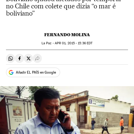
no Chile com colete que dizia “o mar é
boliviano”
FERNANDO MOLINA
La Paz -
APR
01, 2015 - 15:36
EDT
Compartir en Whatsapp
Compartir en Facebook
Compartir en Twitter
Desplegar Redes Sociales
Añadir EL PAÍS en Google