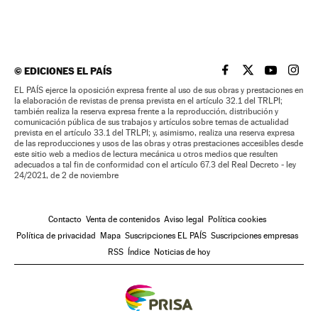
©
EDICIONES EL PAÍS
EL PAÍS BRASIL EN
EL PAÍS BRASI
EL PAÍS B
EL PA
EL PAÍS ejerce la oposición expresa frente al uso de sus obras y prestaciones en
la elaboración de revistas de prensa prevista en el artículo 32.1 del TRLPI;
también realiza la reserva expresa frente a la reproducción, distribución y
comunicación pública de sus trabajos y artículos sobre temas de actualidad
prevista en el artículo 33.1 del TRLPI; y, asimismo, realiza una reserva expresa
de las reproducciones y usos de las obras y otras prestaciones accesibles desde
este sitio web a medios de lectura mecánica u otros medios que resulten
adecuados a tal fin de conformidad con el artículo 67.3 del Real Decreto - ley
24/2021, de 2 de noviembre
Contacto
Venta de contenidos
Aviso legal
Política cookies
Política de privacidad
Mapa
Suscripciones EL PAÍS
Suscripciones empresas
RSS
Índice
Noticias de hoy