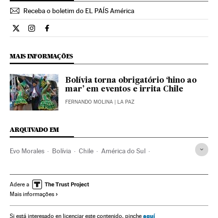
Receba o boletim do EL PAÍS América
Internacional El País Brasil en Twitter
Internacional El País Brasil en Instagram
Internacional El País Brasil en Facebook
MAIS INFORMAÇÕES
Bolívia torna obrigatório ‘hino ao
mar’ em eventos e irrita Chile
FERNANDO MOLINA
| LA PAZ
ARQUIVADO EM
Evo Morales
Bolívia
Chile
América do Sul
América Latina
América
Defesa
Adere a
Mais informações
aquí
Si está interesado en licenciar este contenido, pinche