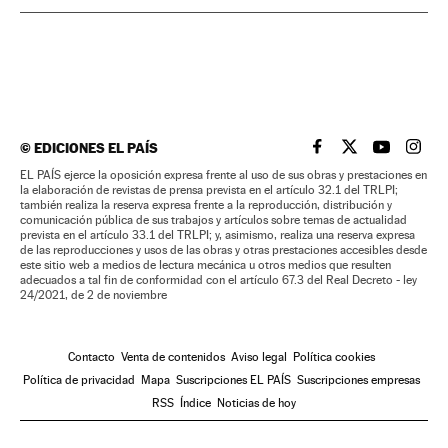
©
EDICIONES EL PAÍS
EL PAÍS BRASIL EN
EL PAÍS BRASI
EL PAÍS B
EL PA
EL PAÍS ejerce la oposición expresa frente al uso de sus obras y prestaciones en
la elaboración de revistas de prensa prevista en el artículo 32.1 del TRLPI;
también realiza la reserva expresa frente a la reproducción, distribución y
comunicación pública de sus trabajos y artículos sobre temas de actualidad
prevista en el artículo 33.1 del TRLPI; y, asimismo, realiza una reserva expresa
de las reproducciones y usos de las obras y otras prestaciones accesibles desde
este sitio web a medios de lectura mecánica u otros medios que resulten
adecuados a tal fin de conformidad con el artículo 67.3 del Real Decreto - ley
24/2021, de 2 de noviembre
Contacto
Venta de contenidos
Aviso legal
Política cookies
Política de privacidad
Mapa
Suscripciones EL PAÍS
Suscripciones empresas
RSS
Índice
Noticias de hoy