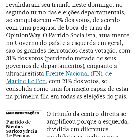
revalidaram seu triunfo neste domingo, no
segundo turno das eleições departamentais,
ao conquistarem 47% dos votos, de acordo
com uma pesquisa de boca-de-urna da
OpinionWay. O Partido Socialista, atualmente
no Governo do país, e a esquerda em geral,
são os grandes derrotados desta votação, com
31% dos votos (perdendo metade de seus
governos de departamentos), enquanto a
ultradireitista
Frente Nacional (FN), de
Marine Le Pen
, com 21% dos votos, se
consolida como uma formação capaz de estar
na primeira fila em todas as eleições do país.
O triunfo da centro-direita se
MAIS INFORMAÇÕES
amplificou porque a esquerda,
Partido de
Nicolas
dividida em diferentes
Sarkozy freia
candidaturas, pediu a seus
Le Pen nas