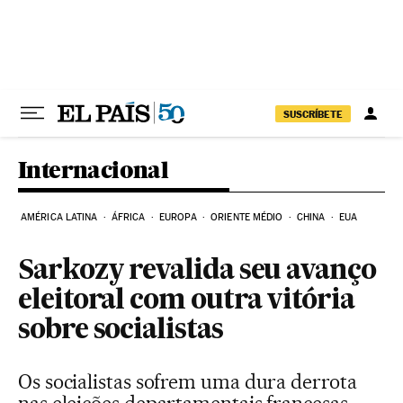
Pular para o conteúdo
SUSCRÍBETE
Internacional
AMÉRICA LATINA
ÁFRICA
EUROPA
ORIENTE MÉDIO
CHINA
EUA
Sarkozy revalida seu avanço
eleitoral com outra vitória
sobre socialistas
Os socialistas sofrem uma dura derrota