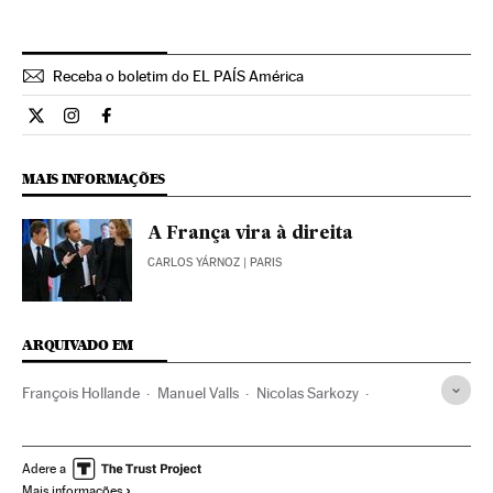
Receba o boletim do EL PAÍS América
Internacional El País Brasil en Twitter
Internacional El País Brasil en Instagram
Internacional El País Brasil en Facebook
MAIS INFORMAÇÕES
A França vira à direita
CARLOS YÁRNOZ
| PARIS
ARQUIVADO EM
François Hollande
Manuel Valls
Nicolas Sarkozy
França
Europa Ocidental
Partidos políticos
Eleições
Europa
Política
Adere a
Mais informações