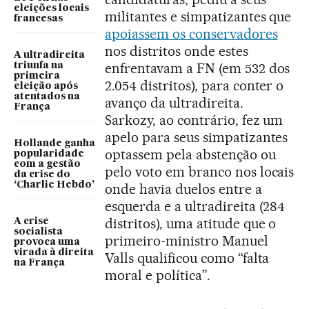
eleições locais
militantes e simpatizantes que
francesas
apoiassem os conservadores
nos distritos onde estes
A ultradireita
enfrentavam a FN (em 532 dos
triunfa na
primeira
2.054 distritos), para conter o
eleição após
atentados na
avanço da ultradireita.
França
Sarkozy, ao contrário, fez um
apelo para seus simpatizantes
Hollande ganha
optassem pela abstenção ou
popularidade
com a gestão
pelo voto em branco nos locais
da crise do
‘Charlie Hebdo’
onde havia duelos entre a
esquerda e a ultradireita (284
distritos), uma atitude que o
A crise
socialista
primeiro-ministro Manuel
provoca uma
virada à direita
Valls qualificou como “falta
na França
moral e política”.