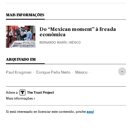
Internacional El País Brasil en Twitter
Internacional El País Brasil en Instagram
Internacional El País Brasil en Facebook
MAIS INFORMAÇÕES
Do “Mexican moment” à freada
econômica
BERNARDO MARÍN
| MÉXICO
ARQUIVADO EM
Paul Krugman
Enrique Peña Nieto
México
América do Norte
América Latina
América
Economia
Adere a
Mais informações
aquí
Si está interesado en licenciar este contenido, pinche