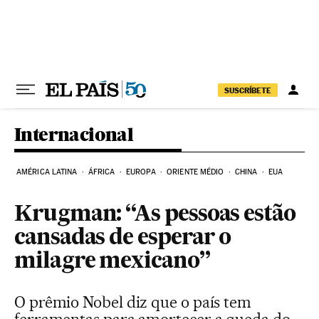
Pular para o conteúdo
SUSCRÍBETE
Internacional
AMÉRICA LATINA
ÁFRICA
EUROPA
ORIENTE MÉDIO
CHINA
EUA
Krugman: “As pessoas estão
cansadas de esperar o
milagre mexicano”
O prêmio Nobel diz que o país tem