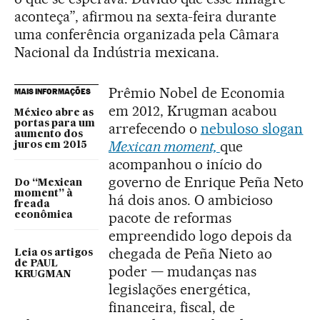
aconteça”, afirmou na sexta-feira durante
uma conferência organizada pela Câmara
Nacional da Indústria mexicana.
Prêmio Nobel de Economia
MAIS INFORMAÇÕES
em 2012, Krugman acabou
México abre as
portas para um
arrefecendo o
nebuloso slogan
aumento dos
Mexican moment,
que
juros em 2015
acompanhou o início do
governo de Enrique Peña Neto
Do “Mexican
moment” à
há dois anos. O ambicioso
freada
pacote de reformas
econômica
empreendido logo depois da
chegada de Peña Nieto ao
Leia os artigos
de PAUL
poder — mudanças nas
KRUGMAN
legislações energética,
financeira, fiscal, de